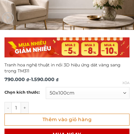
Tranh hoa nghệ thuật in nổi 3D hiệu ứng dát vàng sang
trọng TM311
Khoảng
790.000
–
1.590.000
₫
₫
XÓA
giá:
Chọn kích thước:
từ
790.000 ₫
Tranh hoa nghệ thuật in nổi 3D hiệu ứng dát vàng sang tr
đến
Thêm vào giỏ hàng
1.590.000 ₫