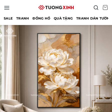
Bỏ
qua
nội
SALE
TRANH
ĐỒNG HỒ
QUÀ TẶNG
TRANH DÁN TƯỜN
dung