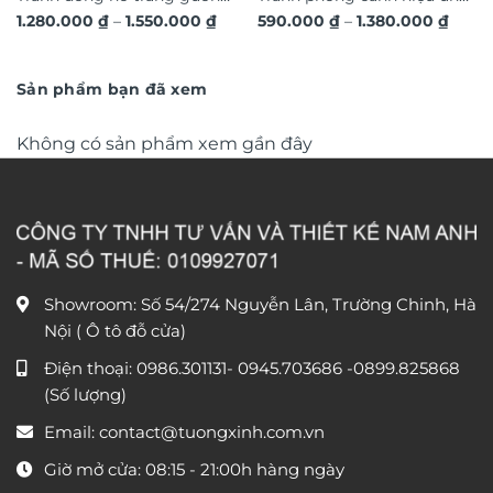
Khoảng
Khoả
1.280.000
₫
–
1.550.000
₫
590.000
₫
–
1.380.000
₫
hươu 3D hiện đại TG4543
dát vàng hoa nghệ thuật in
giá:
giá:
từ
nổi 3D cao cấp TM329
từ
1.280.000 ₫
590.0
đến
đến
Sản phẩm bạn đã xem
1.550.000 ₫
1.380
Không có sản phẩm xem gần đây
Showroom: Số 54/274 Nguyễn Lân, Trường Chinh, Hà
Nội ( Ô tô đỗ cửa)
Điện thoại:
0986.301131
-
0945.703686
-0899.825868
(Số lượng)
Email:
contact@tuongxinh.com.vn
Giờ mở cửa: 08:15 - 21:00h hàng ngày