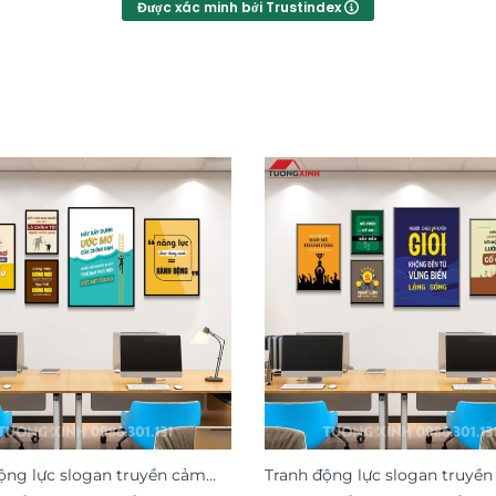
Được xác minh bởi Trustindex
ộng lực slogan truyền cảm
Tranh động lực slogan truyề