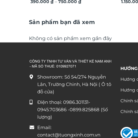
Khoảng
Việt Nam VN14
390.000
₫
–
750.000
₫
hứng tr
1.150.0
giá:
từ
390.000 ₫
đến
Sản phẩm bạn đã xem
750.000 ₫
Không có sản phẩm xem gần đây
HƯỚNG
Showroom: Số 54/274 Nguyễn
Hướng d
Lân, Trường Chinh, Hà Nội ( Ô tô
Hướng 
đỗ cửa)
Chính s
Điện thoại:
0986.301131
-
0945.703686
-0899.825868 (Số
Chính sá
lượng)
Email:
contact@tuongxinh.com.vn