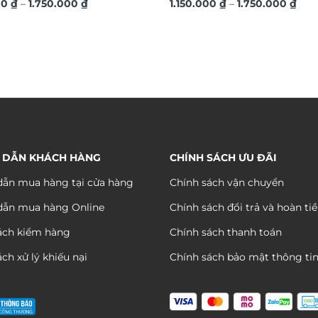
Khoảng
Kho
ang trí văn phòng DL248
00
₫
–
1.750.000
₫
hứng trang trí văn phòng DL
1.150.000
₫
–
1.750.000
₫
giá:
giá:
từ
từ
1.150.000 ₫
1.15
đến
đến
1.750.000 ₫
1.75
 DẪN KHÁCH HÀNG
CHÍNH SÁCH ƯU ĐÃI
ẫn mua hàng tại cửa hàng
Chính sách vận chuyển
dẫn mua hàng Online
Chính sách đổi trả và hoàn ti
ách kiểm hàng
Chính sách thanh toán
ch xử lý khiếu nại
Chính sách bảo mật thông ti