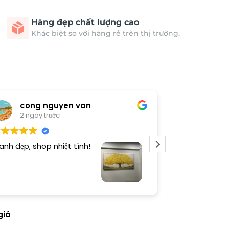
Hàng đẹp chất lượng cao
Khác biệt so với hàng rẻ trên thị trường.
cong nguyen van
Thươn
2 ngày trước
3 ngày 
anh đẹp, shop nhiệt tình!
Dịch vụ chu đá
tình. Sản phẩ
giá