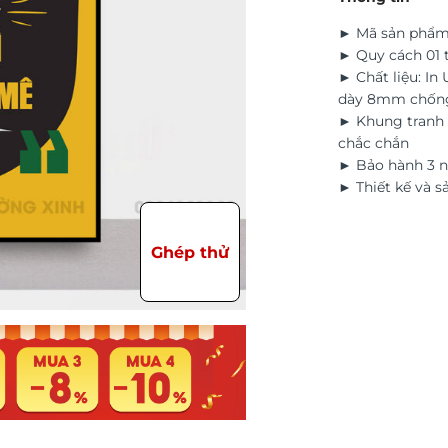
► Mã sản phẩm
► Quy cách 01 
► Chất liệu: In
dày 8mm chốn
► Khung tranh 
chắc chắn
► Bảo hành 3 n
► Thiết kế và s
Ghép thử