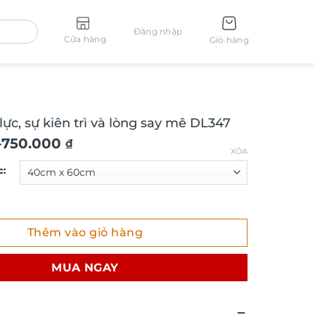
Đăng nhập
Cửa hàng
Giỏ hàng
ực, sự kiên trì và lòng say mê DL347
–
750.000
₫
XÓA
c:
, sự kiên trì và lòng say mê DL347 số lượng
Thêm vào giỏ hàng
MUA NGAY