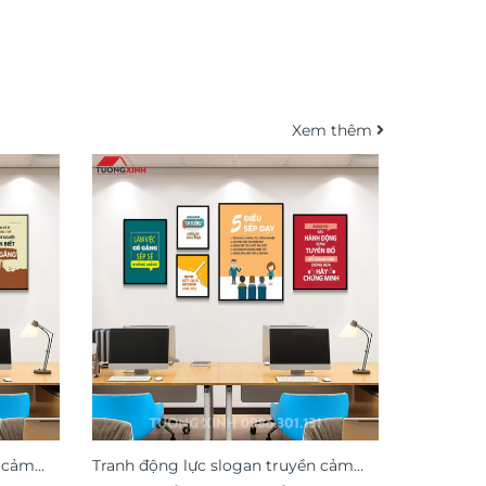
Xem thêm
n cảm
Tranh động lực slogan truyền cảm
Tranh độn