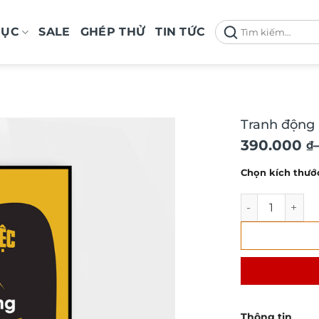
Tìm
MỤC
SALE
GHÉP THỬ
TIN TỨC
kiếm:
Tranh động l
Khoảng
390.000
₫
giá:
Chọn kích thướ
từ
390.000 ₫
Tranh động lực
đến
750.000 ₫
Thông tin