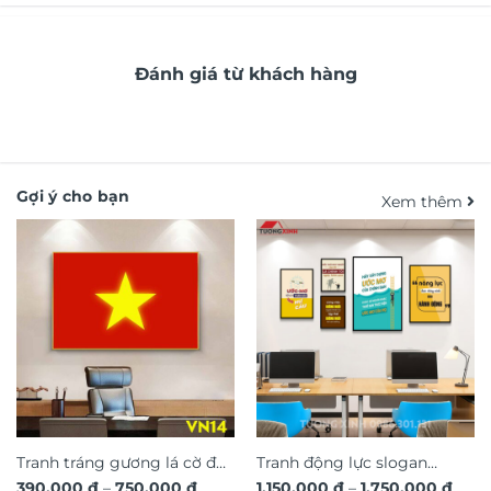
Đánh giá từ khách hàng
Gợi ý cho bạn
Xem thêm
Tranh tráng gương lá cờ đỏ
Tranh động lực slogan
Khoảng
Kho
390.000
₫
–
750.000
₫
1.150.000
₫
–
1.750.000
₫
sao vàng Việt Nam VN14
truyền cảm hứng trang trí