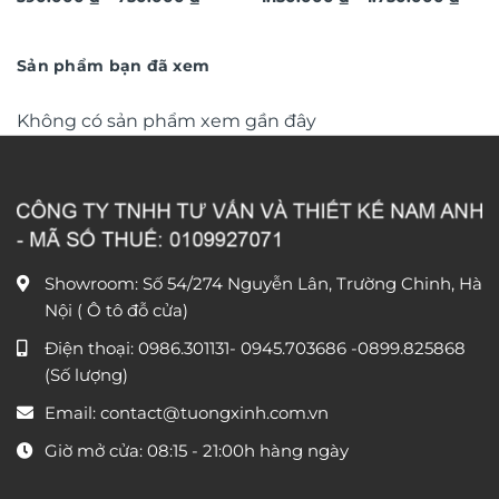
giá:
giá:
từ
văn phòng DL248
từ
390.000 ₫
1.150
đến
đến
Sản phẩm bạn đã xem
750.000 ₫
1.750
Không có sản phẩm xem gần đây
Showroom: Số 54/274 Nguyễn Lân, Trường Chinh, Hà
Nội ( Ô tô đỗ cửa)
Điện thoại:
0986.301131
-
0945.703686
-0899.825868
(Số lượng)
Email:
contact@tuongxinh.com.vn
Giờ mở cửa: 08:15 - 21:00h hàng ngày