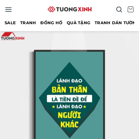
Bỏ
qua
nội
SALE
TRANH
ĐỒNG HỒ
QUÀ TẶNG
TRANH DÁN TƯỜN
dung