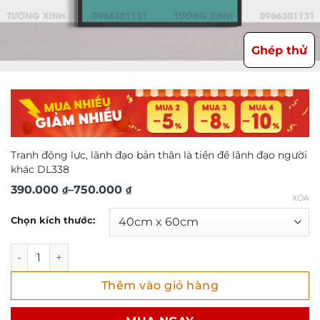
Ghép thử
Tranh động lực, lãnh đạo bản thân là tiền đề lãnh đạo người
khác DL338
Khoảng
390.000
–
750.000
₫
₫
XÓA
giá:
Chọn kích thước:
từ
390.000 ₫
Tranh động lực, lãnh đạo bản thân là tiền đề lãnh đạo ng
đến
Thêm vào giỏ hàng
750.000 ₫