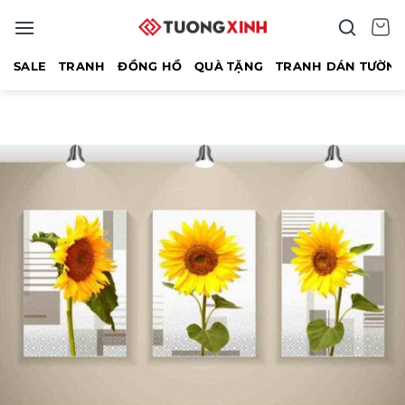
Bỏ
qua
nội
SALE
TRANH
ĐỒNG HỒ
QUÀ TẶNG
TRANH DÁN TƯỜN
dung