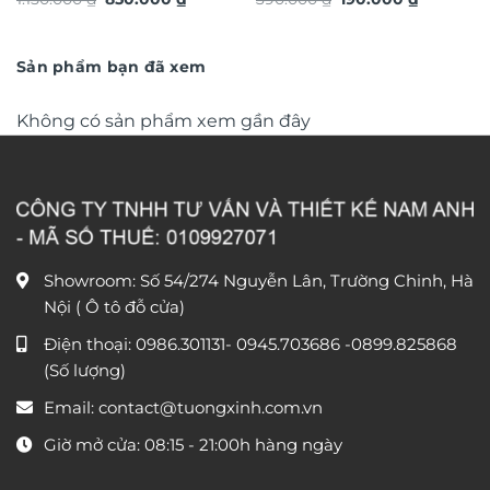
hiệu ứng dát vàng TG4934S
TG4926S
gốc
hiện
gốc
hiện
là:
tại
là:
tại
1.150.000 ₫.
là:
390.000 ₫.
là:
850.000 ₫.
190.000 ₫
Sản phẩm bạn đã xem
Không có sản phẩm xem gần đây
Showroom: Số 54/274 Nguyễn Lân, Trường Chinh, Hà
Nội ( Ô tô đỗ cửa)
Điện thoại:
0986.301131
-
0945.703686
-0899.825868
(Số lượng)
Email:
contact@tuongxinh.com.vn
Giờ mở cửa: 08:15 - 21:00h hàng ngày