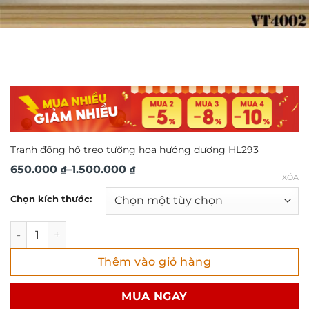
Tranh đồng hồ treo tường hoa hướng dương HL293
Khoảng
650.000
–
1.500.000
₫
₫
XÓA
giá:
Chọn kích thước:
từ
650.000 ₫
Tranh đồng hồ treo tường hoa hướng dương HL293 số lượ
đến
Thêm vào giỏ hàng
1.500.000 ₫
MUA NGAY