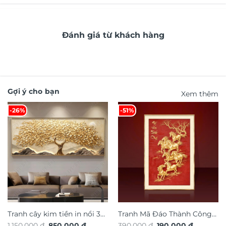
Đánh giá từ khách hàng
Gợi ý cho bạn
Xem thêm
-26%
-51%
Tranh cây kim tiền in nổi 3d
Tranh Mã Đáo Thành Công
Giá
Giá
Giá
Giá
1.150.000
₫
850.000
₫
390.000
₫
190.000
₫