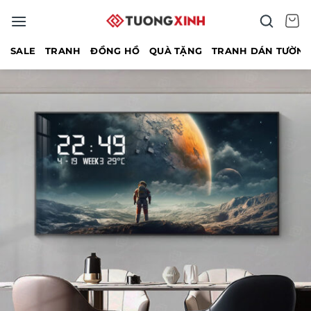
Bỏ
qua
nội
SALE
TRANH
ĐỒNG HỒ
QUÀ TẶNG
TRANH DÁN TƯỜN
dung