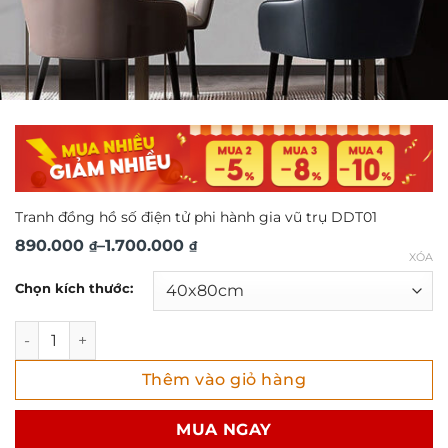
Tranh đồng hồ số điện tử phi hành gia vũ trụ DDT01
Khoảng
890.000
–
1.700.000
₫
₫
XÓA
giá:
Chọn kích thước:
từ
890.000 ₫
Tranh đồng hồ số điện tử phi hành gia vũ trụ DDT01 số lư
đến
Thêm vào giỏ hàng
1.700.000 ₫
MUA NGAY