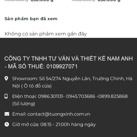
loại cao cấp xu hướng trang
loại cao cấp xu hướng trang
gốc
hiện
gốc
hiện
trí 2026 phong cách độc
là:
tại
trí 2026 phong cách độc
là:
tại
1.050.000 ₫.
là:
1.050.000 ₫.
là:
đáo sang trọng TX868
đáo sang trọng TX866
650.000 ₫.
650.000
Sản phẩm bạn đã xem
Không có sản phẩm xem gần đây
Showroom: Số 54/274 Nguyễn Lân, Trường Chinh, Hà
Nội ( Ô tô đỗ cửa)
Điện thoại:
0986.301131
-
0945.703686
-0899.825868
(Số lượng)
Email:
contact@tuongxinh.com.vn
Giờ mở cửa: 08:15 - 21:00h hàng ngày