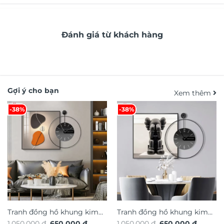
Đánh giá từ khách hàng
Gợi ý cho bạn
Xem thêm
-38%
-38%
Tranh đồng hồ khung kim
Tranh đồng hồ khung kim
Giá
Giá
Giá
Giá
1.050.000
₫
650.000
₫
1.050.000
₫
650.000
₫