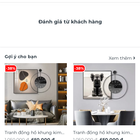
Đánh giá từ khách hàng
Gợi ý cho bạn
Xem thêm
-38%
-38%
Tranh đồng hồ khung kim
Tranh đồng hồ khung kim
Giá
Giá
Giá
Giá
1.050.000
₫
650.000
₫
1.050.000
₫
650.000
₫