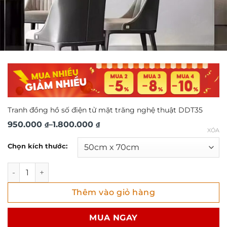
Tranh đồng hồ số điện tử mặt trăng nghệ thuật DDT35
Khoảng
950.000
–
1.800.000
₫
₫
XÓA
giá:
Chọn kích thước:
từ
950.000 ₫
Tranh đồng hồ số điện tử mặt trăng nghệ thuật DDT35 số 
đến
Thêm vào giỏ hàng
1.800.000 ₫
MUA NGAY