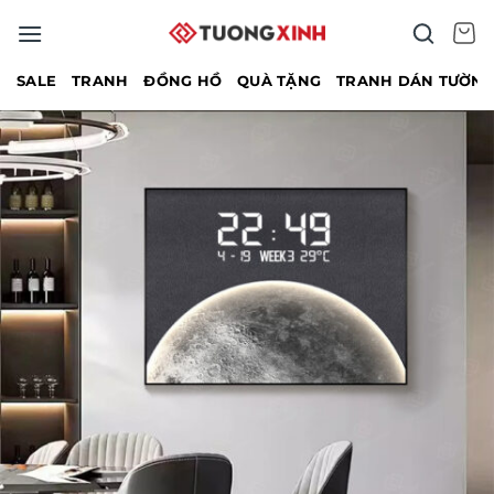
Bỏ
qua
nội
SALE
TRANH
ĐỒNG HỒ
QUÀ TẶNG
TRANH DÁN TƯỜN
dung