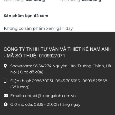
loại cao cấp xu hướng trang
loại cao cấp xu hướng trang
gốc
hiện
gốc
hiện
trí 2026 phong cách độc
là:
tại
trí 2026 phong cách độc
là:
tại
1.050.000 ₫.
là:
1.050.000 ₫.
là:
đáo sang trọng TX868
đáo sang trọng TX866
650.000 ₫.
650.000
Sản phẩm bạn đã xem
Không có sản phẩm xem gần đây
Showroom: Số 54/274 Nguyễn Lân, Trường Chinh, Hà
Nội ( Ô tô đỗ cửa)
Điện thoại:
0986.301131
-
0945.703686
-0899.825868
(Số lượng)
Email:
contact@tuongxinh.com.vn
Giờ mở cửa: 08:15 - 21:00h hàng ngày