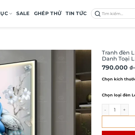
Tìm
MỤC
SALE
GHÉP THỬ
TIN TỨC
kiếm:
Tranh đèn L
Danh Toại 
Khoảng
790.000
₫
giá:
Chọn kích thướ
từ
790.000 ₫
Chọn loại đèn L
đến
2.650.000
Tranh đèn LED 