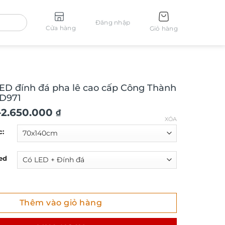
Đăng nhập
Cửa hàng
Giỏ hàng
ED đính đá pha lê cao cấp Công Thành
LD971
–
2.650.000
₫
XÓA
c:
ed
 ₫
đính đá pha lê cao cấp Công Thành Danh Toại LD971 số lượ
Thêm vào giỏ hàng