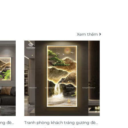
Xem thêm
ơng đèn
Tranh phòng khách tráng gương đèn
Tranh tr