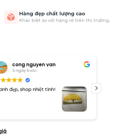
Hàng đẹp chất lượng cao
Khác biệt so với hàng rẻ trên thị trường.
cong nguyen van
Thươn
3 ngày trước
3 ngày 
anh đẹp, shop nhiệt tình!
Dịch vụ chu đá
tình. Sản phẩ
giá