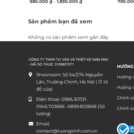
Khoảng
nghệ thuật DG365
980.000
₫
–
1.890.000
₫
LED đín
790.0
giá:
từ
980.000 ₫
đến
Sản phẩm bạn đã xem
1.890.000 ₫
Không có sản phẩm xem gần đây
HƯỚNG
Showroom: Số 54/274 Nguyễn
Hướng d
Lân, Trường Chinh, Hà Nội ( Ô tô
Hướng 
đỗ cửa)
Chính s
Điện thoại:
0986.301131
-
0945.703686
-0899.825868 (Số
Chính sá
lượng)
Email:
contact@tuongxinh.com.vn