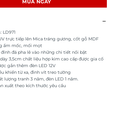
MUA NGAY
: LD971
 UV trực tiếp lên Mica tráng gương, cốt gỗ MDF
g ẩm mốc, mối mọt
ính đá pha lê vào những chi tiết nổi bật
dày 3,5cm chất liệu hợp kim cao cấp được gia cố
ược gắn thêm đèn LED 12V
u khiển từ xa, đinh vít treo tường
t lượng tranh 3 năm, đèn LED 1 năm.
ản xuất theo kích thước yêu cầu