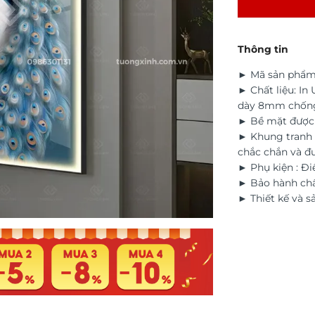
Thông tin
► Mã sản phẩm
► Chất liệu: In
dày 8mm chốn
► Bề mặt được đ
► Khung tranh 
chắc chắn và đ
► Phụ kiện : Điề
► Bảo hành chấ
► Thiết kế và s