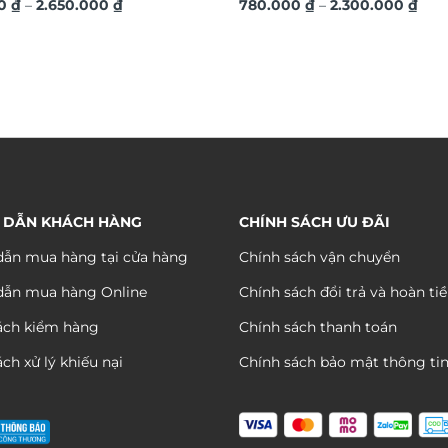
Khoảng
Kho
h đá pha lê cao cấp LD1027
00
₫
–
2.650.000
₫
LED đính đá cao cấp LD1017
780.000
₫
–
2.300.000
₫
giá:
giá:
từ
từ
790.000 ₫
780.
đến
đến
2.650.000 ₫
2.30
 DẪN KHÁCH HÀNG
CHÍNH SÁCH ƯU ĐÃI
ẫn mua hàng tại cửa hàng
Chính sách vận chuyển
dẫn mua hàng Online
Chính sách đổi trả và hoàn ti
ách kiểm hàng
Chính sách thanh toán
ch xử lý khiếu nại
Chính sách bảo mật thông ti