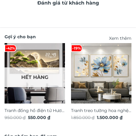
Đánh giá từ khách hàng
Gợi ý cho bạn
Xem thêm
-42%
-19%
HẾT HÀNG
Tranh đồng hồ điện tử Hươu
Tranh treo tường hoa nghệ
Giá
Giá
Giá
Giá
950.000
₫
550.000
₫
1.850.000
₫
1.500.000
₫
Tài Lộc TG4925S
thuật in nổi 3D hiệu ứng dát
gốc
hiện
gốc
hiện
là:
tại
vàng TG4931S
là:
tại
950.000 ₫.
là:
1.850.000 ₫.
là:
550.000 ₫.
1.500.