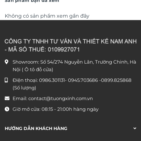
Sản phẩm bạn đã xem
Không có sản phẩm xem gần đây
Showroom: Số 54/274 Nguyễn Lân, Trường Chinh, Hà
Nội ( Ô tô đỗ cửa)
Điện thoại:
0986.301131
-
0945.703686
-0899.825868
(Số lượng)
Email:
contact@tuongxinh.com.vn
Giờ mở cửa: 08:15 - 21:00h hàng ngày
HƯỚNG DẪN KHÁCH HÀNG