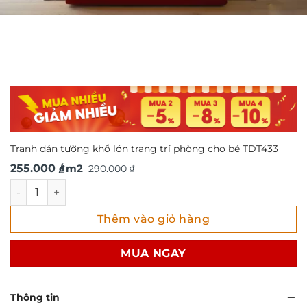
Tranh dán tường khổ lớn trang trí phòng cho bé TDT433
Giá
Giá
255.000
/ m2
290.000
₫
₫
gốc
hiện
Tranh dán tường khổ lớn trang trí phòng cho bé TDT433 s
là:
tại
Thêm vào giỏ hàng
290.000 ₫.
là:
255.000 ₫.
MUA NGAY
Thông tin