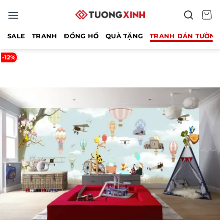
Bỏ
qua
nội
SALE
TRANH
ĐỒNG HỒ
QUÀ TẶNG
TRANH DÁN TƯỜN
dung
-12%