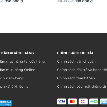
Giá
Giá
Giá
Giá
t vàng TG4927S
0
₫
350.000
₫
390.000
₫
180.000
₫
gốc
hiện
gốc
hiện
là:
tại
là:
tại
590.000 ₫.
là:
390.000 ₫.
là:
350.000 ₫.
180.000 
 DẪN KHÁCH HÀNG
CHÍNH SÁCH ƯU ĐÃI
ẫn mua hàng tại cửa hàng
Chính sách vận chuyển
dẫn mua hàng Online
Chính sách đổi trả và hoàn ti
ách kiểm hàng
Chính sách thanh toán
ch xử lý khiếu nại
Chính sách bảo mật thông ti