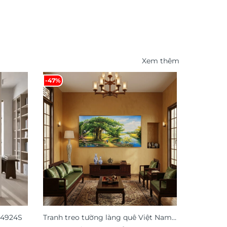
Xem thêm
-47%
-49%
G4924S
Tranh treo tường làng quê Việt Nam
Tranh đồn