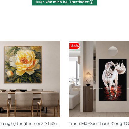
Được xác minh bởi Trustindex
-54%
oa nghệ thuật in nổi 3D hiệu
Tranh Mã Đáo Thành Công T