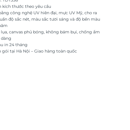
: TDT338
n kích thước theo yêu cầu
 bằng công nghệ UV hiên đại, mực UV Mỹ, cho ra
uẩn độ sắc nét, màu sắc tươi sáng và độ bền màu
 năm
i lụa, canvas phủ bóng, không bám bụi, chống ẩm
ễ dàng
 in 24 tháng
 gói tại Hà Nội – Giao hàng toàn quốc