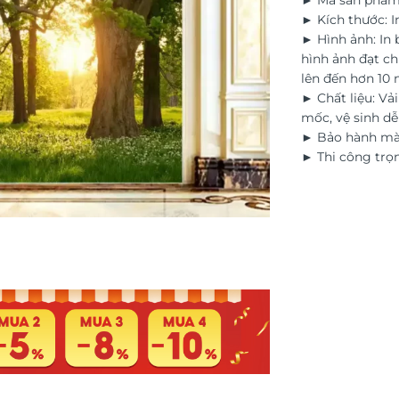
► Mã sản phẩm
► Kích thước: I
► Hình ảnh: In
hình ảnh đạt ch
lên đến hơn 10
► Chất liệu: Vả
mốc, vệ sinh d
► Bảo hành màu
► Thi công trọn