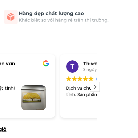
Hàng đẹp chất lượng cao
Khác biệt so với hàng rẻ trên thị trường.
Thương Trịnh
T&C C
3 ngày trước
3 ngày 
ch vụ chu đáo, tư vấn tận
Tranh quá đẹp
nh. Sản phẩm đẹp
giá