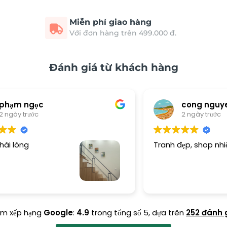
Miễn phí giao hàng
Với đơn hàng trên 499.000 đ.
Đánh giá từ khách hàng
cong nguyen van
2 ngày trước
Tranh đẹp, shop nhiệt tình!
Dị
tì
ểm xếp hạng
Google
:
4.9
trong tổng số 5,
dựa trên
252 đánh 