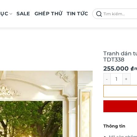
Tìm
MỤC
SALE
GHÉP THỬ
TIN TỨC
kiếm:
Tranh dán t
TDT338
Giá
Giá
255.000
₫
/ 
gốc
hiện
Tranh dán tườ
là:
tại
290.000 ₫.
là:
255.000 ₫.
Thông tin