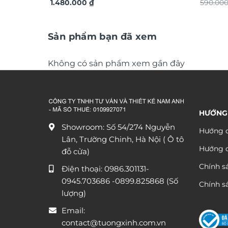
TDV20
1.480.000
₫
ứng dá
590.00
Sản phẩm bạn đã xem
Không có sản phẩm xem gần đây
HƯỚNG
Showroom: Số 54/274 Nguyễn
Hướng d
Lân, Trường Chinh, Hà Nội ( Ô tô
Hướng 
đỗ cửa)
Chính s
Điện thoại:
0986.301131
-
0945.703686
-0899.825868 (Số
Chính sá
lượng)
Email:
contact@tuongxinh.com.vn