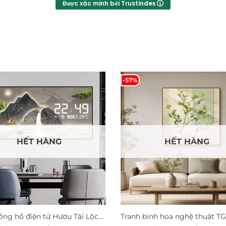
Được xác minh bởi Trustindex
-57%
HẾT HÀNG
HẾT HÀNG
ồng hồ điện tử Hươu Tài Lộc
Tranh bình hoa nghệ thuật T