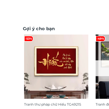
Gợi ý cho bạn
-53%
-49%
Tranh thư pháp chữ Hiếu TG4921S
Tranh đ