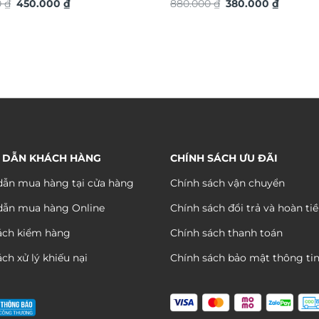
Giá
Giá
Giá
Giá
S
0
₫
450.000
₫
880.000
₫
380.000
₫
gốc
hiện
gốc
hiện
là:
tại
là:
tại
890.000 ₫.
là:
880.000 ₫.
là:
450.000 ₫.
380.000
 DẪN KHÁCH HÀNG
CHÍNH SÁCH ƯU ĐÃI
ẫn mua hàng tại cửa hàng
Chính sách vận chuyển
dẫn mua hàng Online
Chính sách đổi trả và hoàn ti
ách kiểm hàng
Chính sách thanh toán
ch xử lý khiếu nại
Chính sách bảo mật thông ti