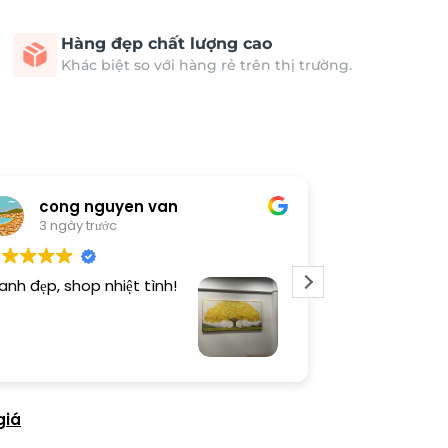
Hàng đẹp chất lượng cao
Khác biệt so với hàng rẻ trên thị trường.
cong nguyen van
Thươn
3 ngày trước
3 ngày 
anh đẹp, shop nhiệt tình!
Dịch vụ chu đá
tình. Sản phẩ
giá