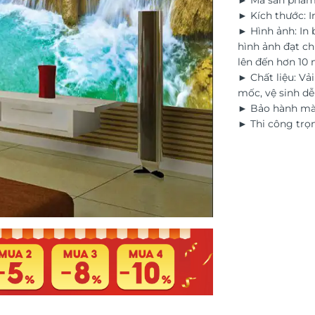
► Mã sản phẩm
► Kích thước: I
► Hình ảnh: In
hình ảnh đạt ch
lên đến hơn 10
► Chất liệu: Vả
mốc, vệ sinh d
► Bảo hành màu
► Thi công trọn