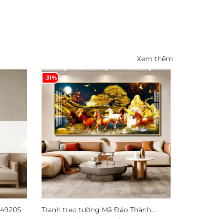
Xem thêm
-31%
-47%
G4920S
Tranh treo tường Mã Đáo Thành
Tranh tre