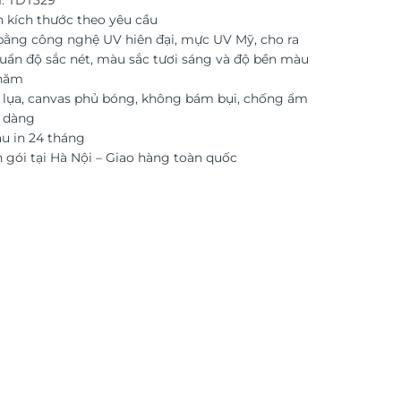
: TDT329
n kích thước theo yêu cầu
 bằng công nghệ UV hiên đại, mực UV Mỹ, cho ra
uẩn độ sắc nét, màu sắc tươi sáng và độ bền màu
 năm
i lụa, canvas phủ bóng, không bám bụi, chống ẩm
ễ dàng
 in 24 tháng
 gói tại Hà Nội – Giao hàng toàn quốc