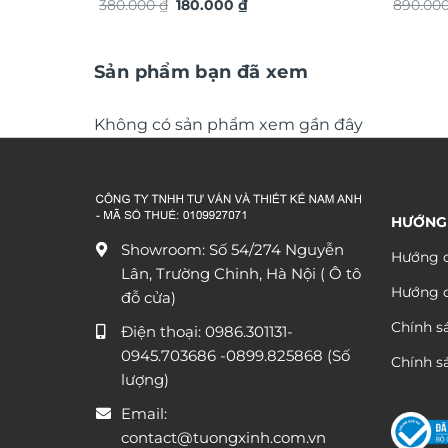
Giá
Giá
380.000
₫
180.000
₫
TG4915
890.00
gốc
hiện
là:
tại
380.000 ₫.
là:
180.000 ₫.
Sản phẩm bạn đã xem
Không có sản phẩm xem gần đây
HƯỚNG
Showroom: Số 54/274 Nguyễn
Hướng d
Lân, Trường Chinh, Hà Nội ( Ô tô
Hướng 
đỗ cửa)
Chính s
Điện thoại:
0986.301131
-
0945.703686
-0899.825868 (Số
Chính sá
lượng)
Email:
contact@tuongxinh.com.vn