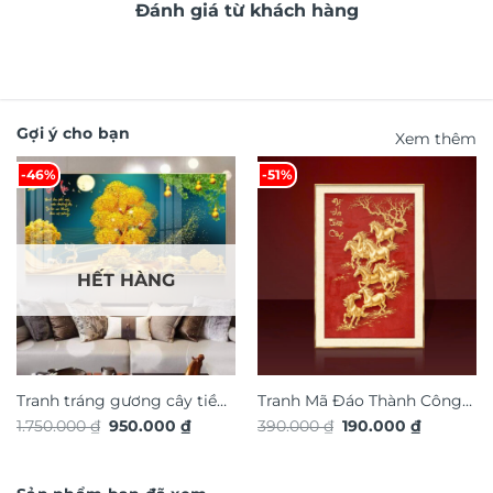
Đánh giá từ khách hàng
Gợi ý cho bạn
Xem thêm
-46%
-51%
HẾT HÀNG
Tranh tráng gương cây tiền
Tranh Mã Đáo Thành Công
Giá
Giá
Giá
Giá
1.750.000
₫
950.000
₫
390.000
₫
190.000
₫
vàng phong thủy TG4913S
TG4926S
gốc
hiện
gốc
hiện
là:
tại
là:
tại
1.750.000 ₫.
là:
390.000 ₫.
là:
950.000 ₫.
190.000 ₫