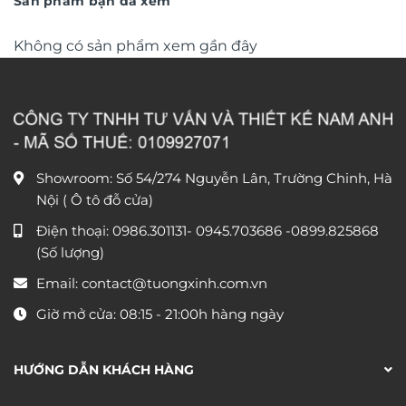
Sản phẩm bạn đã xem
Không có sản phẩm xem gần đây
Showroom: Số 54/274 Nguyễn Lân, Trường Chinh, Hà
Nội ( Ô tô đỗ cửa)
Điện thoại:
0986.301131
-
0945.703686
-0899.825868
(Số lượng)
Email:
contact@tuongxinh.com.vn
Giờ mở cửa: 08:15 - 21:00h hàng ngày
HƯỚNG DẪN KHÁCH HÀNG