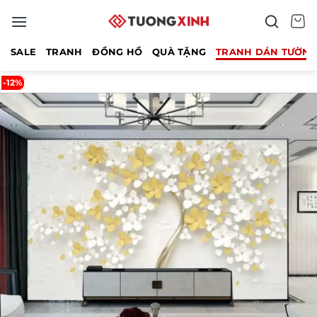
Bỏ
qua
nội
SALE
TRANH
ĐỒNG HỒ
QUÀ TẶNG
TRANH DÁN TƯỜN
dung
-12%