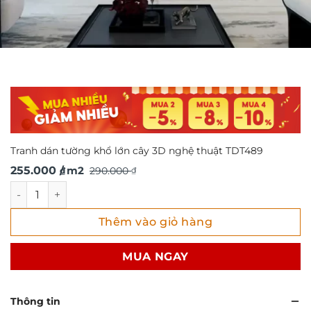
Tranh dán tường khổ lớn cây 3D nghệ thuật TDT489
Giá
Giá
255.000
/ m2
290.000
₫
₫
gốc
hiện
Tranh dán tường khổ lớn cây 3D nghệ thuật TDT489 số lư
là:
tại
Thêm vào giỏ hàng
290.000 ₫.
là:
255.000 ₫.
MUA NGAY
Thông tin