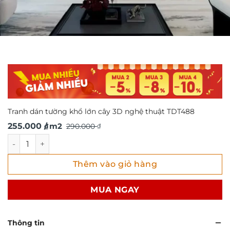
Tranh dán tường khổ lớn cây 3D nghệ thuật TDT488
Giá
Giá
255.000
/ m2
290.000
₫
₫
gốc
hiện
Tranh dán tường khổ lớn cây 3D nghệ thuật TDT488 số lư
là:
tại
Thêm vào giỏ hàng
290.000 ₫.
là:
255.000 ₫.
MUA NGAY
Thông tin