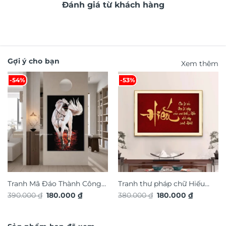
Đánh giá từ khách hàng
Gợi ý cho bạn
Xem thêm
-54%
-53%
Tranh Mã Đáo Thành Công
Tranh thư pháp chữ Hiếu
Giá
Giá
Giá
Giá
390.000
₫
180.000
₫
380.000
₫
180.000
₫
TG4924S
TG4921S
gốc
hiện
gốc
hiện
là:
tại
là:
tại
390.000 ₫.
là:
380.000 ₫.
là:
180.000 ₫.
180.000 ₫