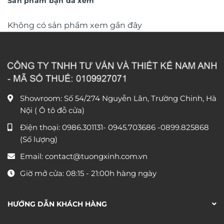
Sản phẩm bạn đã xem
Không có sản phẩm xem gần đây
Showroom: Số 54/274 Nguyễn Lân, Trường Chinh, Hà
Nội ( Ô tô đỗ cửa)
Điện thoại:
0986.301131
-
0945.703686
-0899.825868
(Số lượng)
Email:
contact@tuongxinh.com.vn
Giờ mở cửa: 08:15 - 21:00h hàng ngày
HƯỚNG DẪN KHÁCH HÀNG