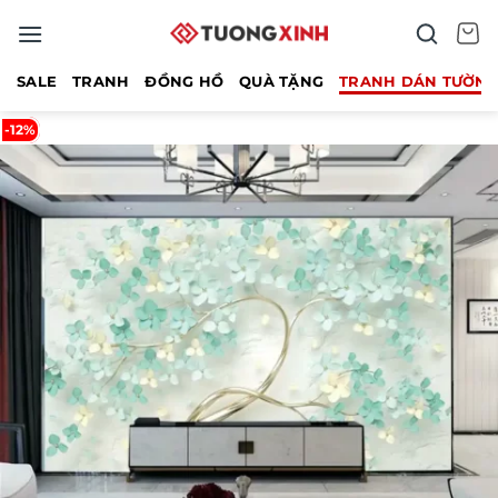
Bỏ
qua
nội
SALE
TRANH
ĐỒNG HỒ
QUÀ TẶNG
TRANH DÁN TƯỜN
dung
-12%