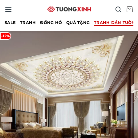
Bỏ
qua
nội
SALE
TRANH
ĐỒNG HỒ
QUÀ TẶNG
TRANH DÁN TƯỜN
dung
-12%