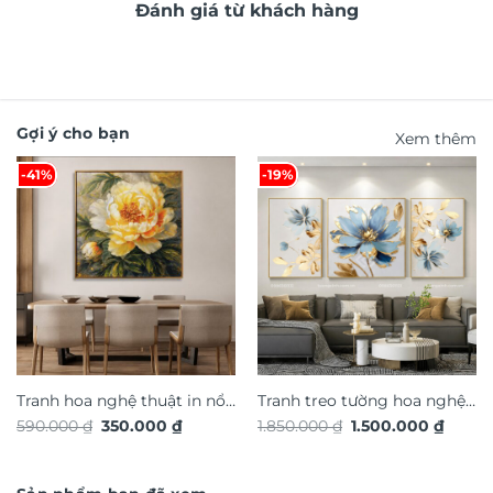
Đánh giá từ khách hàng
Gợi ý cho bạn
Xem thêm
-41%
-19%
Tranh hoa nghệ thuật in nổi
Tranh treo tường hoa nghệ
Giá
Giá
Giá
Giá
590.000
₫
350.000
₫
1.850.000
₫
1.500.000
₫
3D hiệu ứng dát vàng
thuật in nổi 3D hiệu ứng dát
gốc
hiện
gốc
hiện
TG4927S
là:
tại
vàng TG4931S
là:
tại
590.000 ₫.
là:
1.850.000 ₫.
là:
350.000 ₫.
1.500.