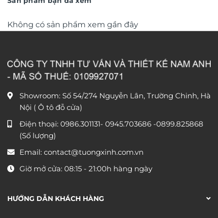
Sản phẩm bạn đã xem
Không có sản phẩm xem gần đây
Showroom: Số 54/274 Nguyễn Lân, Trường Chinh, Hà
Nội ( Ô tô đỗ cửa)
Điện thoại:
0986.301131
-
0945.703686
-0899.825868
(Số lượng)
Email:
contact@tuongxinh.com.vn
Giờ mở cửa: 08:15 - 21:00h hàng ngày
HƯỚNG DẪN KHÁCH HÀNG