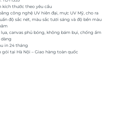
: TDT1553
n kích thước theo yêu cầu
 bằng công nghệ UV hiên đại, mực UV Mỹ, cho ra
uẩn độ sắc nét, màu sắc tươi sáng và độ bền màu
 năm
i lụa, canvas phủ bóng, không bám bụi, chống ẩm
ễ dàng
 in 24 tháng
 gói tại Hà Nội – Giao hàng toàn quốc