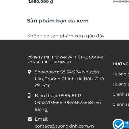
xuôi gió TDV19
1.690.000
₫
ứng dát
2.200.
Sản phẩm bạn đã xem
Không có sản phẩm xem gần đây
HƯỚNG
Showroom: Số 54/274 Nguyễn
Hướng d
Lân, Trường Chinh, Hà Nội ( Ô tô
Hướng 
đỗ cửa)
Chính s
Điện thoại:
0986.301131
-
0945.703686
-0899.825868 (Số
Chính sá
lượng)
Email:
contact@tuongxinh.com.vn