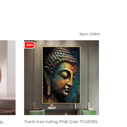
Xem thêm
-53%
-41%
ng
Tranh treo tường Phật Giáo TG4929S
Tranh hoa