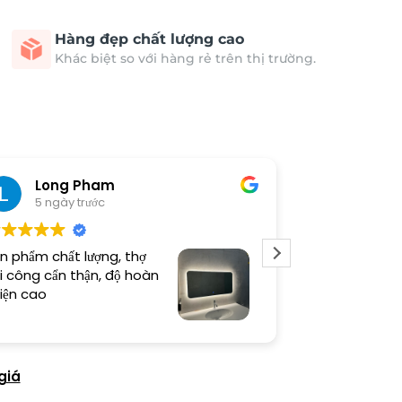
Hàng đẹp chất lượng cao
Khác biệt so với hàng rẻ trên thị trường.
Long Pham
Nguyễ
5 ngày trước
5 ngày 
n phẩm chất lượng, thợ
Tranh đẹp nv t
i công cẩn thận, độ hoàn
mua tiếp
iện cao
giá