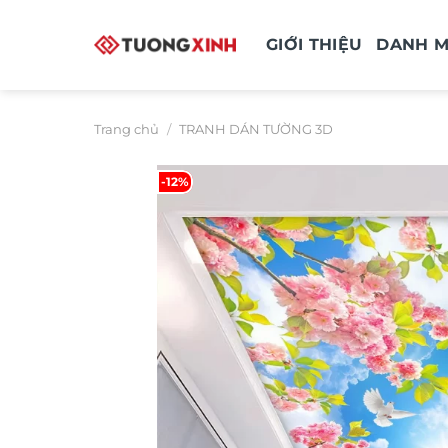
Bỏ
qua
GIỚI THIỆU
DANH 
nội
dung
Trang chủ
/
TRANH DÁN TƯỜNG 3D
-12%