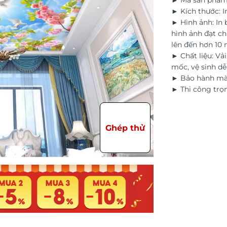
► Mã sản phẩm
► Kích thước: I
► Hình ảnh: In
hình ảnh đạt ch
lên đến hơn 10
► Chất liệu: Vả
mốc, vệ sinh d
► Bảo hành màu
► Thi công trọn
Ghép thử