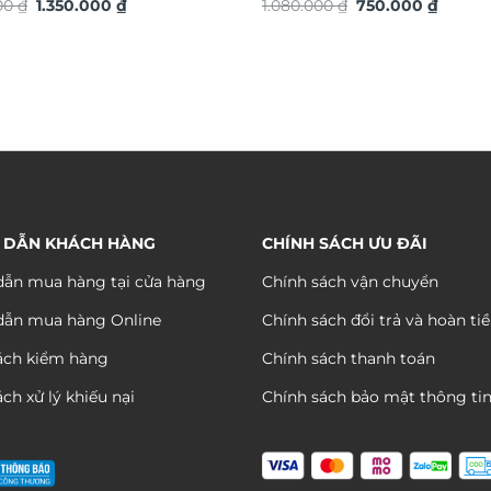
Giá
Giá
Giá
Giá
 vàng TG4912S
000
₫
1.350.000
₫
chuyển động trang trí nội thấ
1.080.000
₫
750.000
₫
gốc
hiện
gốc
hiện
đáo sang trọng DHA658
là:
tại
là:
tại
2.200.000 ₫.
là:
1.080.000 ₫.
là:
1.350.000 ₫.
750.00
 DẪN KHÁCH HÀNG
CHÍNH SÁCH ƯU ĐÃI
ẫn mua hàng tại cửa hàng
Chính sách vận chuyển
dẫn mua hàng Online
Chính sách đổi trả và hoàn ti
ách kiểm hàng
Chính sách thanh toán
ch xử lý khiếu nại
Chính sách bảo mật thông ti