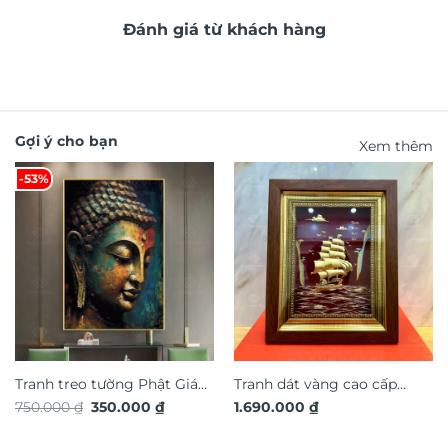
Đánh giá từ khách hàng
Gợi ý cho bạn
Xem thêm
-53%
Tranh treo tường Phật Giáo
Tranh dát vàng cao cấp
Giá
Giá
750.000
₫
350.000
₫
1.690.000
₫
TG4929S
thuận buồm xuôi gió TDV19
gốc
hiện
là:
tại
750.000 ₫.
là: