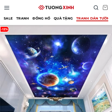
Bỏ
qua
nội
SALE
TRANH
ĐỒNG HỒ
QUÀ TẶNG
TRANH DÁN TƯỜN
dung
-12%