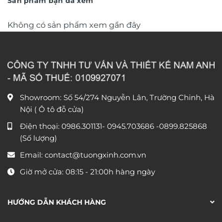
Sản phẩm bạn đã xem
Không có sản phẩm xem gần đây
Showroom: Số 54/274 Nguyễn Lân, Trường Chinh, Hà
Nội ( Ô tô đỗ cửa)
Điện thoại:
0986.301131
-
0945.703686
-0899.825868
(Số lượng)
Email:
contact@tuongxinh.com.vn
Giờ mở cửa: 08:15 - 21:00h hàng ngày
HƯỚNG DẪN KHÁCH HÀNG