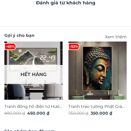
Đánh giá từ khách hàng
Gợi ý cho bạn
Xem thêm
-49%
-53%
HẾT HÀNG
Tranh đồng hồ điện tử Hươu
Tranh treo tường Phật Giáo
Giá
Giá
Giá
Giá
890.000
₫
450.000
₫
750.000
₫
350.000
₫
Tài Lộc TG4915S
TG4929S
gốc
hiện
gốc
hiện
là:
tại
là:
tại
890.000 ₫.
là:
750.000 ₫.
là:
450.000 ₫.
350.000 ₫