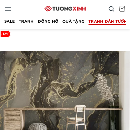
Bỏ
qua
nội
SALE
TRANH
ĐỒNG HỒ
QUÀ TẶNG
TRANH DÁN TƯỜN
dung
-12%