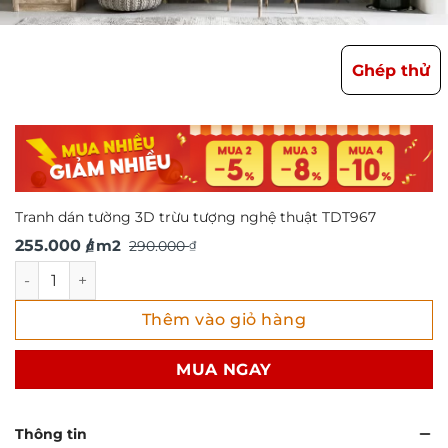
Ghép thử
Tranh dán tường 3D trừu tượng nghệ thuật TDT967
Giá
Giá
255.000
/ m2
290.000
₫
₫
gốc
hiện
Tranh dán tường 3D trừu tượng nghệ thuật TDT967 số lượ
là:
tại
Thêm vào giỏ hàng
290.000 ₫.
là:
255.000 ₫.
MUA NGAY
Thông tin