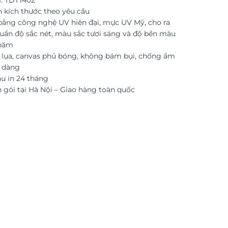
: TDT1402
n kích thước theo yêu cầu
 bằng công nghệ UV hiên đại, mực UV Mỹ, cho ra
uẩn độ sắc nét, màu sắc tươi sáng và độ bền màu
 năm
i lụa, canvas phủ bóng, không bám bụi, chống ẩm
ễ dàng
 in 24 tháng
 gói tại Hà Nội – Giao hàng toàn quốc