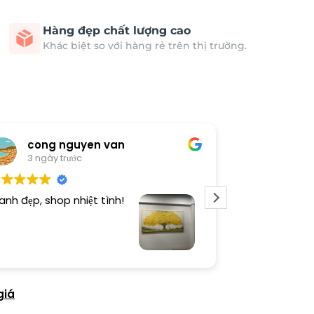
Hàng đẹp chất lượng cao
Khác biệt so với hàng rẻ trên thị trường.
cong nguyen van
Thươn
3 ngày trước
4 ngày 
anh đẹp, shop nhiệt tình!
Dịch vụ chu đá
tình. Sản phẩ
giá