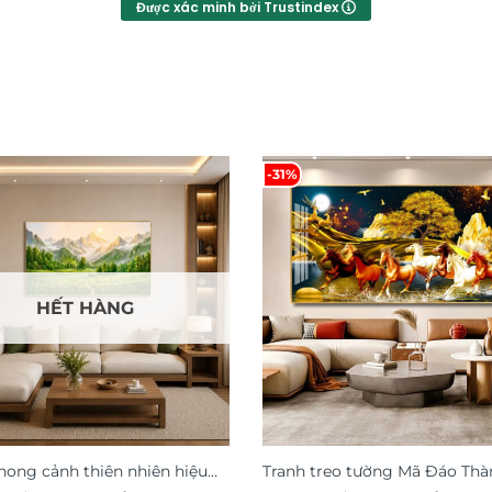
Được xác minh bởi Trustindex
-31%
HẾT HÀNG
hong cảnh thiên nhiên hiệu
Tranh treo tường Mã Đáo Thà