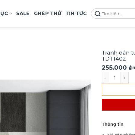
Tìm
MỤC
SALE
GHÉP THỬ
TIN TỨC
kiếm:
Tranh dán t
TDT1402
Giá
Giá
255.000
₫
/ 
gốc
hiện
Tranh dán tườ
là:
tại
290.000 ₫.
là:
255.000 ₫.
Thông tin