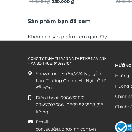
Giá
Giá
thuật TG4911S
480.000
₫
250.000
₫
ứng dát
2.200.
gốc
hiện
là:
tại
480.000 ₫.
là:
250.000 ₫.
Sản phẩm bạn đã xem
Không có sản phẩm xem gần đây
HƯỚNG
Showroom: Số 54/274 Nguyễn
Hướng d
Lân, Trường Chinh, Hà Nội ( Ô tô
Hướng 
đỗ cửa)
Chính s
Điện thoại:
0986.301131
-
0945.703686
-0899.825868 (Số
Chính sá
lượng)
Email:
contact@tuongxinh.com.vn