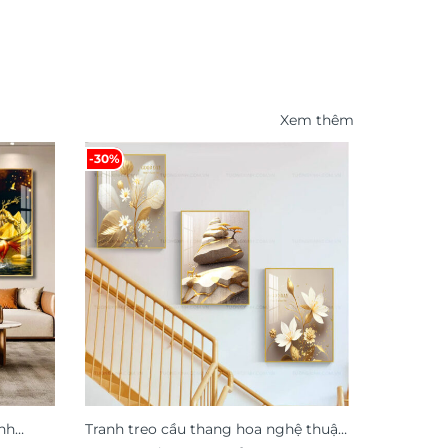
Xem thêm
-30%
-46%
nh
Tranh treo cầu thang hoa nghệ thuật
Tranh trá