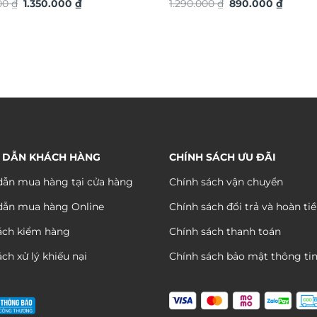
Giá
Giá
Giá
Giá
 vàng TG4912S
000
₫
1.350.000
₫
Công TG4932S
1.290.000
₫
890.000
₫
gốc
hiện
gốc
hiện
là:
tại
là:
tại
2.200.000 ₫.
là:
1.290.000 ₫.
là:
1.350.000 ₫.
890.00
 DẪN KHÁCH HÀNG
CHÍNH SÁCH ƯU ĐÃI
ẫn mua hàng tại cửa hàng
Chính sách vận chuyển
dẫn mua hàng Online
Chính sách đổi trả và hoàn ti
ách kiểm hàng
Chính sách thanh toán
ch xử lý khiếu nại
Chính sách bảo mật thông ti