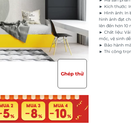
► Mã sản phẩm
► Kích thước: I
► Hình ảnh: In
hình ảnh đạt ch
lên đến hơn 10
► Chất liệu: Vả
mốc, vệ sinh d
► Bảo hành màu
► Thi công trọn
Ghép thử