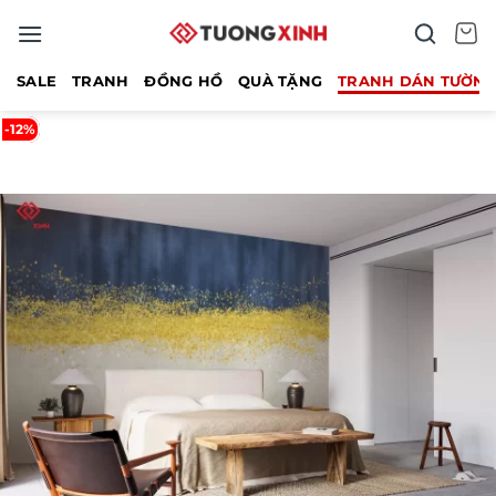
Bỏ
qua
nội
SALE
TRANH
ĐỒNG HỒ
QUÀ TẶNG
TRANH DÁN TƯỜN
dung
-12%