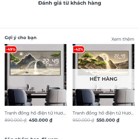
Đánh giá từ khách hàng
Gợi ý cho bạn
Xem thêm
-49%
-42%
HẾT HÀNG
Tranh đồng hồ điện tử Hươu
Tranh đồng hồ điện tử Hươu
Giá
Giá
Giá
Giá
890.000
₫
450.000
₫
950.000
₫
550.000
₫
Tài Lộc TG4917S
Tài Lộc TG4925S
gốc
hiện
gốc
hiện
là:
tại
là:
tại
890.000 ₫.
là:
950.000 ₫.
là:
450.000 ₫.
550.000 ₫