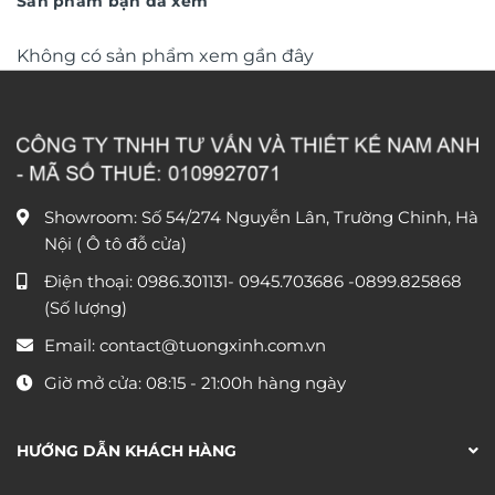
Sản phẩm bạn đã xem
Không có sản phẩm xem gần đây
Showroom: Số 54/274 Nguyễn Lân, Trường Chinh, Hà
Nội ( Ô tô đỗ cửa)
Điện thoại:
0986.301131
-
0945.703686
-0899.825868
(Số lượng)
Email:
contact@tuongxinh.com.vn
Giờ mở cửa: 08:15 - 21:00h hàng ngày
HƯỚNG DẪN KHÁCH HÀNG