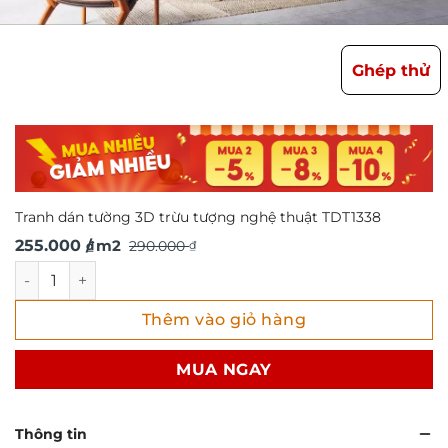
Ghép thử
Tranh dán tường 3D trừu tượng nghệ thuật TDT1338
Giá
Giá
255.000
/ m2
290.000
₫
₫
gốc
hiện
Tranh dán tường 3D trừu tượng nghệ thuật TDT1338 số lư
là:
tại
Thêm vào giỏ hàng
290.000 ₫.
là:
255.000 ₫.
MUA NGAY
Thông tin