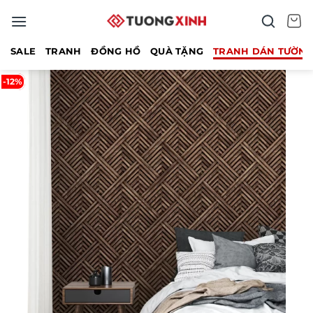
Bỏ
qua
nội
SALE
TRANH
ĐỒNG HỒ
QUÀ TẶNG
TRANH DÁN TƯỜN
dung
-12%