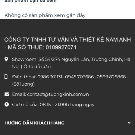
Sản phẩm bạn đã xem
Không có sản phẩm xem gần đây
Showroom: Số 54/274 Nguyễn Lân, Trường Chinh, Hà
Nội ( Ô tô đỗ cửa)
Điện thoại:
0986.301131
-
0945.703686
-0899.825868
(Số lượng)
Email:
contact@tuongxinh.com.vn
Giờ mở cửa: 08:15 - 21:00h hàng ngày
HƯỚNG DẪN KHÁCH HÀNG