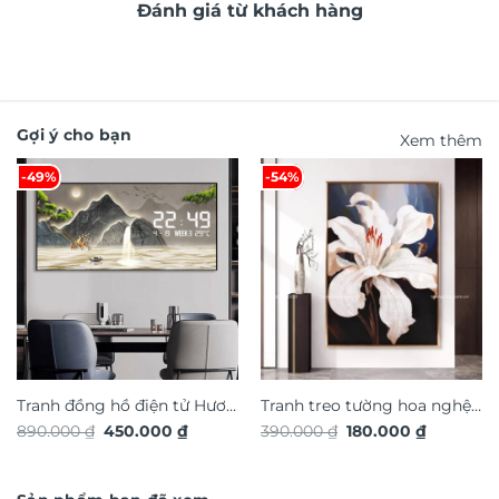
Đánh giá từ khách hàng
Gợi ý cho bạn
Xem thêm
-49%
-54%
Tranh đồng hồ điện tử Hươu
Tranh treo tường hoa nghệ
Giá
Giá
Giá
Giá
890.000
₫
450.000
₫
390.000
₫
180.000
₫
Tài Lộc TG4917S
thuật TG4923S
gốc
hiện
gốc
hiện
là:
tại
là:
tại
890.000 ₫.
là:
390.000 ₫.
là:
450.000 ₫.
180.000 ₫