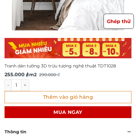
Ghép thử
Tranh dán tường 3D trừu tượng nghệ thuật TDT1028
Giá
Giá
255.000
/ m2
290.000
₫
₫
gốc
hiện
Tranh dán tường 3D trừu tượng nghệ thuật TDT1028 số lư
là:
tại
Thêm vào giỏ hàng
290.000 ₫.
là:
255.000 ₫.
MUA NGAY
Thông tin