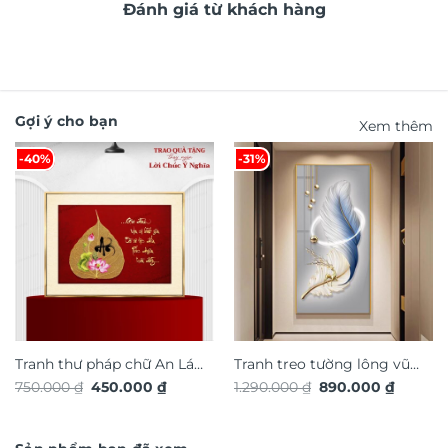
Đánh giá từ khách hàng
Gợi ý cho bạn
Xem thêm
-40%
-31%
Tranh thư pháp chữ An Lá
Tranh treo tường lông vũ
Giá
Giá
Giá
Giá
750.000
₫
450.000
₫
1.290.000
₫
890.000
₫
Bồ Đề TG4937S
nghệ thuật TG4933S
gốc
hiện
gốc
hiện
là:
tại
là:
tại
750.000 ₫.
là:
1.290.000 ₫.
là:
450.000 ₫.
890.000