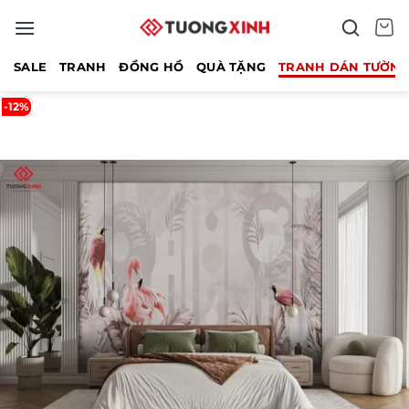
Bỏ
qua
nội
SALE
TRANH
ĐỒNG HỒ
QUÀ TẶNG
TRANH DÁN TƯỜN
dung
-12%