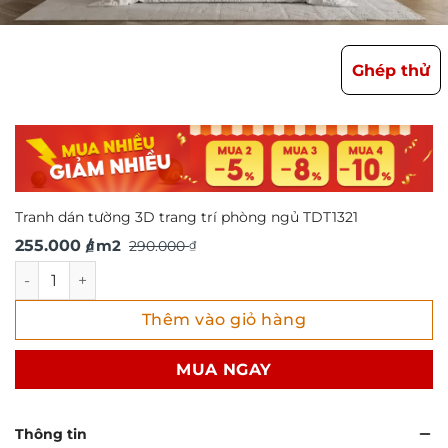
Ghép thử
Tranh dán tường 3D trang trí phòng ngủ TDT1321
Giá
Giá
255.000
/ m2
290.000
₫
₫
gốc
hiện
Tranh dán tường 3D trang trí phòng ngủ TDT1321 số lượng
là:
tại
Thêm vào giỏ hàng
290.000 ₫.
là:
255.000 ₫.
MUA NGAY
Thông tin