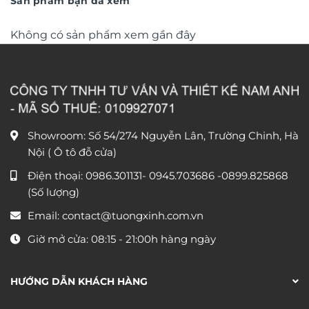
Sản phẩm bạn đã xem
Không có sản phẩm xem gần đây
Showroom: Số 54/274 Nguyễn Lân, Trường Chinh, Hà
Nội ( Ô tô đỗ cửa)
Điện thoại:
0986.301131
-
0945.703686
-0899.825868
(Số lượng)
Email:
contact@tuongxinh.com.vn
Giờ mở cửa: 08:15 - 21:00h hàng ngày
HƯỚNG DẪN KHÁCH HÀNG