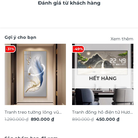
Đánh giá từ khách hàng
Gợi ý cho bạn
Xem thêm
-31%
-49%
HẾT HÀNG
Tranh treo tường lông vũ
Tranh đồng hồ điện tử Hươu
Giá
Giá
Giá
Giá
1.290.000
₫
890.000
₫
890.000
₫
450.000
₫
nghệ thuật TG4933S
Tài Lộc TG4915S
gốc
hiện
gốc
hiện
là:
tại
là:
tại
1.290.000 ₫.
là:
890.000 ₫.
là:
890.000 ₫.
450.000 