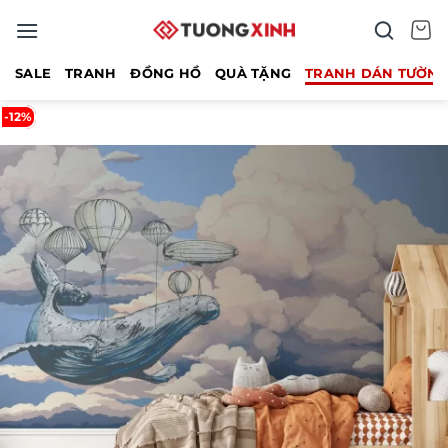
Bỏ
qua
nội
SALE
TRANH
ĐỒNG HỒ
QUÀ TẶNG
TRANH DÁN TƯỜN
dung
-12%