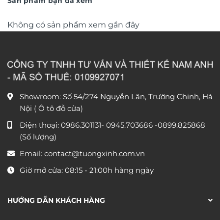
Sản phẩm bạn đã xem
Không có sản phẩm xem gần đây
Showroom: Số 54/274 Nguyễn Lân, Trường Chinh, Hà
Nội ( Ô tô đỗ cửa)
Điện thoại:
0986.301131
-
0945.703686
-0899.825868
(Số lượng)
Email:
contact@tuongxinh.com.vn
Giờ mở cửa: 08:15 - 21:00h hàng ngày
HƯỚNG DẪN KHÁCH HÀNG