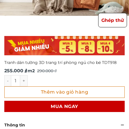
Ghép thử
Tranh dán tường 3D trang trí phòng ngủ cho bé TDT918
Giá
Giá
255.000
/ m2
290.000
₫
₫
gốc
hiện
Tranh dán tường 3D trang trí phòng ngủ cho bé TDT918 số
là:
tại
Thêm vào giỏ hàng
290.000 ₫.
là:
255.000 ₫.
MUA NGAY
Thông tin