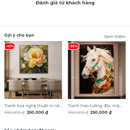
Đánh giá từ khách hàng
Gợi ý cho bạn
Xem thêm
-41%
-36%
Tranh hoa nghệ thuật in nổi
Tranh treo tường độc mã
Giá
Giá
Giá
Giá
590.000
₫
350.000
₫
390.000
₫
250.000
₫
3D hiệu ứng dát vàng
phong thủy TG4939S
gốc
hiện
gốc
hiện
TG4927S
là:
tại
là:
tại
590.000 ₫.
là:
390.000 ₫.
là:
350.000 ₫.
250.000 ₫