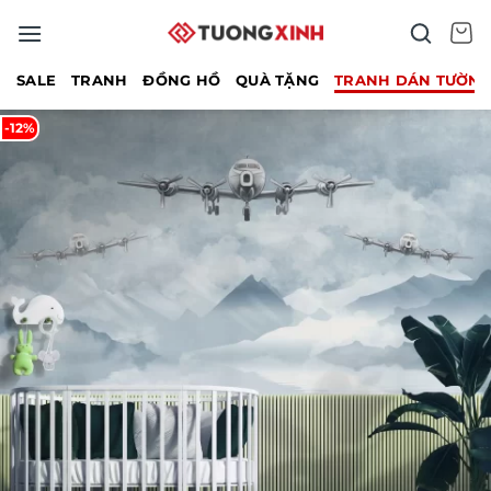
Bỏ
qua
nội
SALE
TRANH
ĐỒNG HỒ
QUÀ TẶNG
TRANH DÁN TƯỜN
dung
-12%