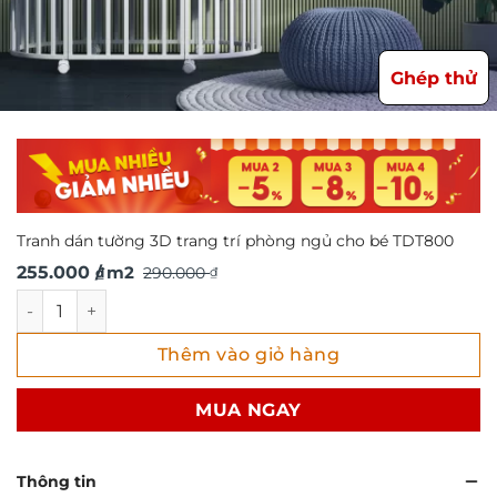
Ghép thử
Tranh dán tường 3D trang trí phòng ngủ cho bé TDT800
Giá
Giá
255.000
/ m2
290.000
₫
₫
gốc
hiện
Tranh dán tường 3D trang trí phòng ngủ cho bé TDT800 s
là:
tại
Thêm vào giỏ hàng
290.000 ₫.
là:
255.000 ₫.
MUA NGAY
Thông tin