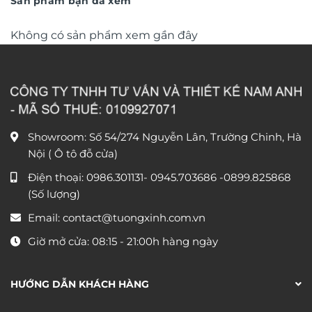
Sản phẩm bạn đã xem
Không có sản phẩm xem gần đây
Showroom: Số 54/274 Nguyễn Lân, Trường Chinh, Hà
Nội ( Ô tô đỗ cửa)
Điện thoại:
0986.301131
-
0945.703686
-0899.825868
(Số lượng)
Email:
contact@tuongxinh.com.vn
Giờ mở cửa: 08:15 - 21:00h hàng ngày
HƯỚNG DẪN KHÁCH HÀNG