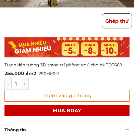
Ghép thử
Tranh dán tường 3D trang trí phòng ngủ cho bé TDT689
Giá
Giá
255.000
/ m2
290.000
₫
₫
gốc
hiện
Tranh dán tường 3D trang trí phòng ngủ cho bé TDT689 s
là:
tại
Thêm vào giỏ hàng
290.000 ₫.
là:
255.000 ₫.
MUA NGAY
Thông tin