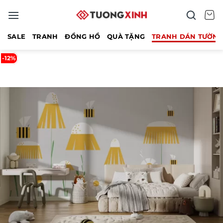
Bỏ
qua
nội
SALE
TRANH
ĐỒNG HỒ
QUÀ TẶNG
TRANH DÁN TƯỜN
dung
-12%