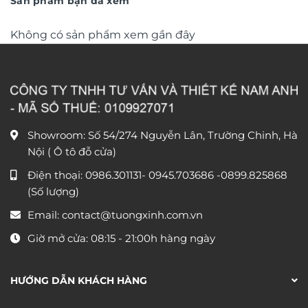
Sản phẩm bạn đã xem
Không có sản phẩm xem gần đây
Showroom: Số 54/274 Nguyễn Lân, Trường Chinh, Hà
Nội ( Ô tô đỗ cửa)
Điện thoại:
0986.301131
-
0945.703686
-0899.825868
(Số lượng)
Email:
contact@tuongxinh.com.vn
Giờ mở cửa: 08:15 - 21:00h hàng ngày
HƯỚNG DẪN KHÁCH HÀNG