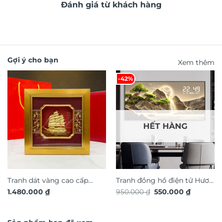
Đánh giá từ khách hàng
Gợi ý cho bạn
Xem thêm
-42%
HẾT HÀNG
Tranh dát vàng cao cấp
Tranh đồng hồ điện tử Hươu
Giá
Giá
1.480.000
₫
950.000
₫
550.000
₫
thuận buồm xuôi gió TDV18
Tài Lộc TG4925S
gốc
hiện
là:
tại
950.000 ₫.
là:
550.000 ₫