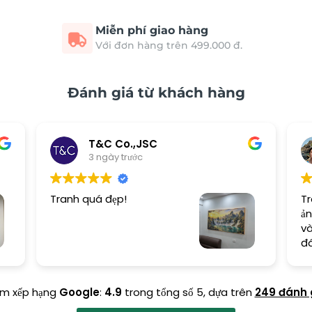
Miễn phí giao hàng
Với đơn hàng trên 499.000 đ.
Đánh giá từ khách hàng
T&C Co.,JSC
3 ngày trước
Tranh quá đẹp!
Tr
ản
và
đ
ểm xếp hạng
Google
:
4.9
trong tổng số 5,
dựa trên
249 đánh 