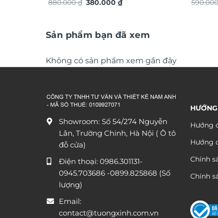
Giá
Giá
880.000
₫
380.000
₫
ứng dá
590.00
gốc
hiện
là:
tại
880.000 ₫.
là:
380.000 ₫.
Sản phẩm bạn đã xem
Không có sản phẩm xem gần đây
HƯỚNG
Showroom: Số 54/274 Nguyễn
Hướng d
Lân, Trường Chinh, Hà Nội ( Ô tô
Hướng 
đỗ cửa)
Chính s
Điện thoại:
0986.301131
-
0945.703686
-0899.825868 (Số
Chính sá
lượng)
Email:
contact@tuongxinh.com.vn