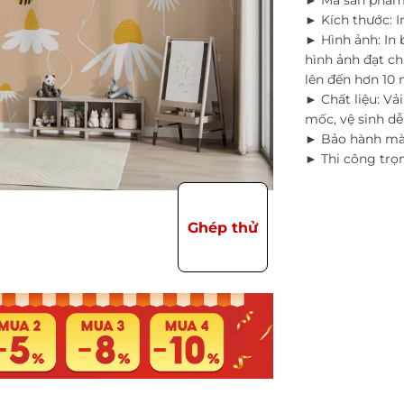
► Mã sản phẩm
► Kích thước: I
► Hình ảnh: In
hình ảnh đạt ch
lên đến hơn 10
► Chất liệu: Vả
mốc, vệ sinh d
► Bảo hành màu
► Thi công trọn
Ghép thử