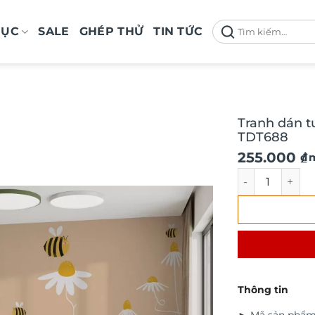
Tìm
MỤC
SALE
GHÉP THỬ
TIN TỨC
kiếm:
Tranh dán t
TDT688
Giá
Giá
255.000
₫
/ 
gốc
hiện
Tranh dán tườn
là:
tại
290.000 ₫.
là:
255.000 ₫.
Thông tin