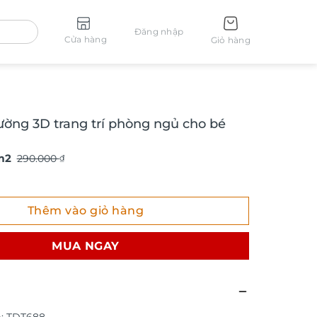
Đăng nhập
Cửa hàng
Giỏ hàng
ường 3D trang trí phòng ngủ cho bé
m2
290.000
₫
g 3D trang trí phòng ngủ cho bé TDT688 số lượng
Thêm vào giỏ hàng
MUA NGAY