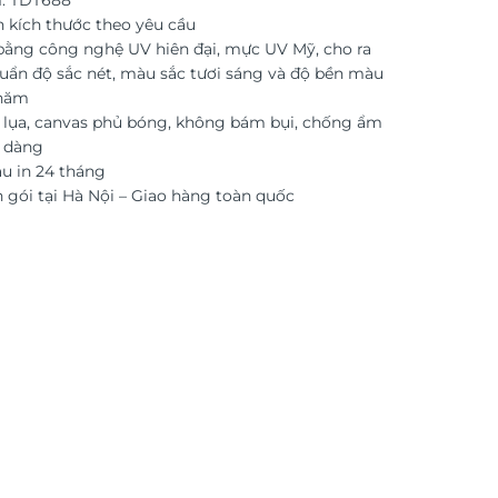
: TDT688
n kích thước theo yêu cầu
 bằng công nghệ UV hiên đại, mực UV Mỹ, cho ra
uẩn độ sắc nét, màu sắc tươi sáng và độ bền màu
 năm
i lụa, canvas phủ bóng, không bám bụi, chống ẩm
ễ dàng
 in 24 tháng
 gói tại Hà Nội – Giao hàng toàn quốc