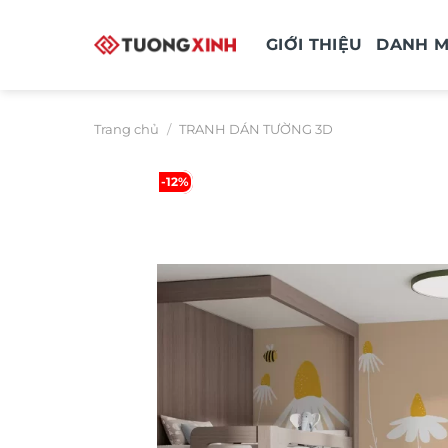
Bỏ
qua
GIỚI THIỆU
DANH 
nội
dung
Trang chủ
/
TRANH DÁN TƯỜNG 3D
-12%