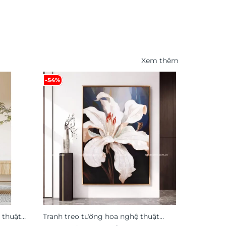
Xem thêm
-54%
 thuật
Tranh treo tường hoa nghệ thuật
Tranh dá