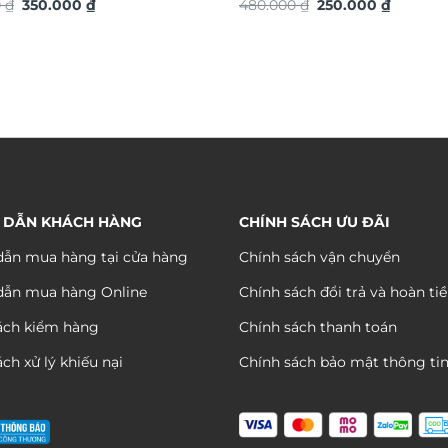
Giá
Giá
Giá
Giá
t vàng TG4927S
0
₫
350.000
₫
TG4922S
480.000
₫
250.000
₫
gốc
hiện
gốc
hiện
là:
tại
là:
tại
590.000 ₫.
là:
480.000 ₫.
là:
350.000 ₫.
250.000 
 DẪN KHÁCH HÀNG
CHÍNH SÁCH ƯU ĐÃI
ẫn mua hàng tại cửa hàng
Chính sách vận chuyển
dẫn mua hàng Online
Chính sách đổi trả và hoàn ti
ách kiểm hàng
Chính sách thanh toán
ch xử lý khiếu nại
Chính sách bảo mật thông ti