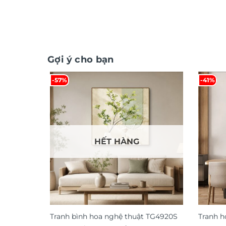
Gợi ý cho bạn
-57%
-41%
HẾT HÀNG
Tranh bình hoa nghệ thuật TG4920S
Tranh h