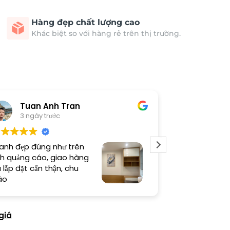
Hàng đẹp chất lượng cao
Khác biệt so với hàng rẻ trên thị trường.
Tuan Anh Tran
Long
3 ngày trước
5 ngày 
anh đẹp đúng như trên
Sản phẩm chất
h quảng cáo, giao hàng
thi công cẩn t
 lắp đặt cẩn thận, chu
thiện cao
áo
giá