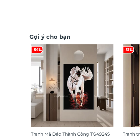
Gợi ý cho bạn
-54%
-31%
Tranh Mã Đáo Thành Công TG4924S
Tranh t