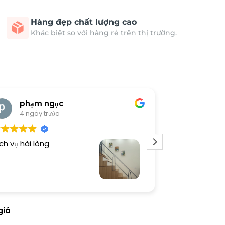
Hàng đẹp chất lượng cao
Khác biệt so với hàng rẻ trên thị trường.
phạm ngọc
cong 
4 ngày trước
4 ngày 
ch vụ hài lòng
Tranh đẹp, sho
giá