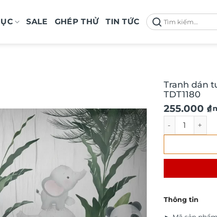
Tìm
MỤC
SALE
GHÉP THỬ
TIN TỨC
kiếm:
Tranh dán t
TDT1180
Giá
Giá
255.000
₫
/ 
gốc
hiện
Tranh dán tườn
là:
tại
290.000 ₫.
là:
255.000 ₫.
Thông tin