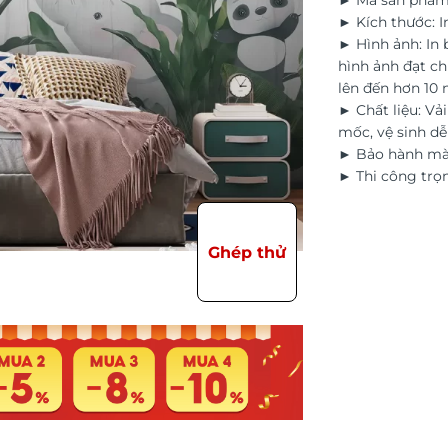
► Mã sản phẩm
► Kích thước: I
► Hình ảnh: In
hình ảnh đạt ch
lên đến hơn 10
► Chất liệu: Vả
mốc, vệ sinh d
► Bảo hành màu
► Thi công trọn
Ghép thử