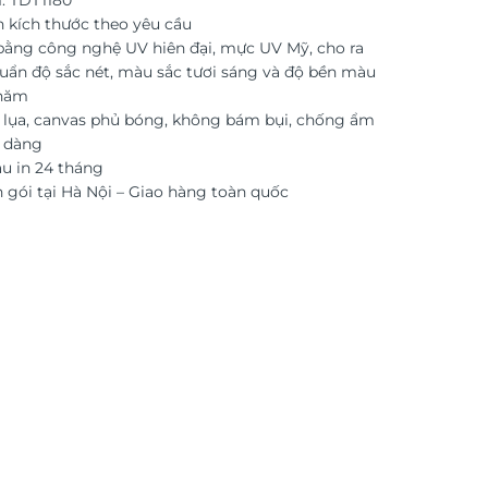
: TDT1180
n kích thước theo yêu cầu
 bằng công nghệ UV hiên đại, mực UV Mỹ, cho ra
uẩn độ sắc nét, màu sắc tươi sáng và độ bền màu
 năm
i lụa, canvas phủ bóng, không bám bụi, chống ẩm
ễ dàng
 in 24 tháng
 gói tại Hà Nội – Giao hàng toàn quốc