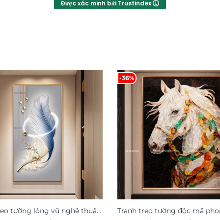
Được xác minh bởi Trustindex
-36%
reo tường lông vũ nghệ thuật
Tranh treo tường độc mã pho