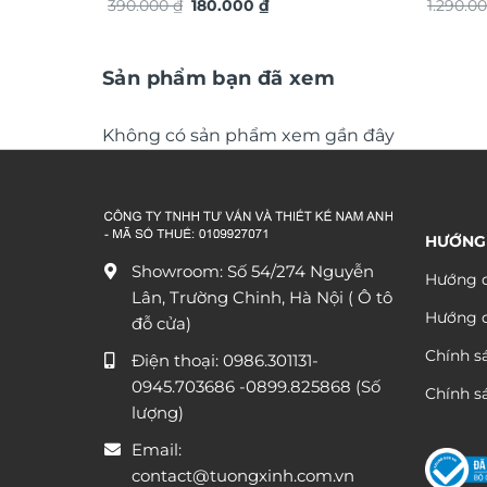
Giá
Giá
390.000
₫
180.000
₫
TG4933
1.290.0
gốc
hiện
là:
tại
390.000 ₫.
là:
180.000 ₫.
Sản phẩm bạn đã xem
Không có sản phẩm xem gần đây
HƯỚNG
Showroom: Số 54/274 Nguyễn
Hướng d
Lân, Trường Chinh, Hà Nội ( Ô tô
Hướng 
đỗ cửa)
Chính s
Điện thoại:
0986.301131
-
0945.703686
-0899.825868 (Số
Chính sá
lượng)
Email:
contact@tuongxinh.com.vn