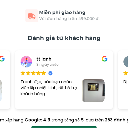
Miễn phí giao hàng
Với đơn hàng trên 499.000 đ.
Đánh giá từ khách hàng
tt lanh
3 ngày trước
Tranh đẹp, các bạn nhân
Dị
viên lắp nhiệt tình, rất hỗ trợ
khách hàng
ểm xếp hạng
Google
:
4.9
trong tổng số 5,
dựa trên
253 đánh 