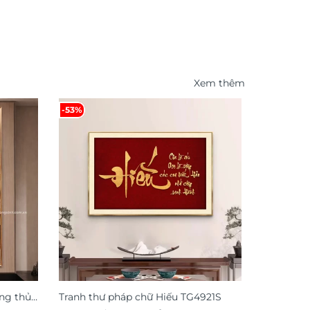
Xem thêm
-53%
-49%
ng thủy
Tranh thư pháp chữ Hiếu TG4921S
Tranh đồn