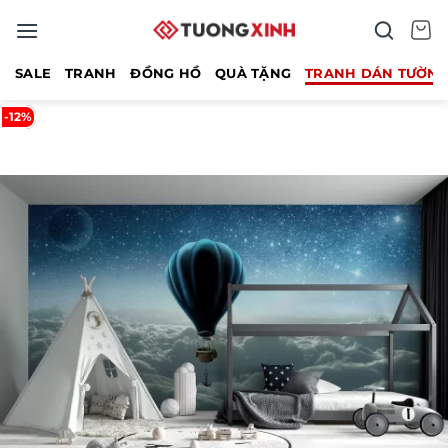
Bỏ
qua
nội
SALE
TRANH
ĐỒNG HỒ
QUÀ TẶNG
TRANH DÁN TƯỜN
dung
-12%