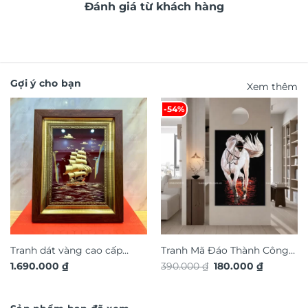
Đánh giá từ khách hàng
Gợi ý cho bạn
Xem thêm
-54%
Tranh dát vàng cao cấp
Tranh Mã Đáo Thành Công
Giá
Giá
1.690.000
₫
390.000
₫
180.000
₫
thuận buồm xuôi gió TDV19
TG4924S
gốc
hiện
là:
tại
390.000 ₫.
là:
180.000 ₫