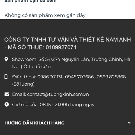
Sản phẩm bạn đã xem
Không có sản phẩm xem gần đây
Showroom: Số 54/274 Nguyễn Lân, Trường Chinh, Hà
Nội ( Ô tô đỗ cửa)
Điện thoại:
0986.301131
-
0945.703686
-0899.825868
(Số lượng)
Email:
contact@tuongxinh.com.vn
Giờ mở cửa: 08:15 - 21:00h hàng ngày
HƯỚNG DẪN KHÁCH HÀNG