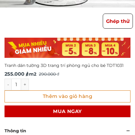
Ghép thử
Tranh dán tường 3D trang trí phòng ngủ cho bé TDT1031
Giá
Giá
255.000
/ m2
290.000
₫
₫
gốc
hiện
Tranh dán tường 3D trang trí phòng ngủ cho bé TDT1031 s
là:
tại
Thêm vào giỏ hàng
290.000 ₫.
là:
255.000 ₫.
MUA NGAY
Thông tin