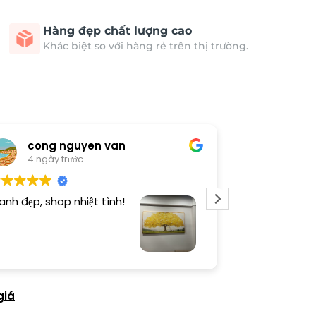
Hàng đẹp chất lượng cao
Khác biệt so với hàng rẻ trên thị trường.
cong nguyen van
Thươn
4 ngày trước
4 ngày 
anh đẹp, shop nhiệt tình!
Dịch vụ chu đá
tình. Sản phẩ
giá