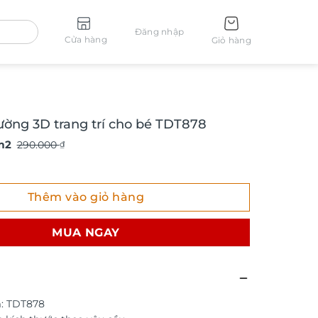
Đăng nhập
Cửa hàng
Giỏ hàng
ường 3D trang trí cho bé TDT878
m2
290.000
₫
g 3D trang trí cho bé TDT878 số lượng
Thêm vào giỏ hàng
MUA NGAY
: TDT878