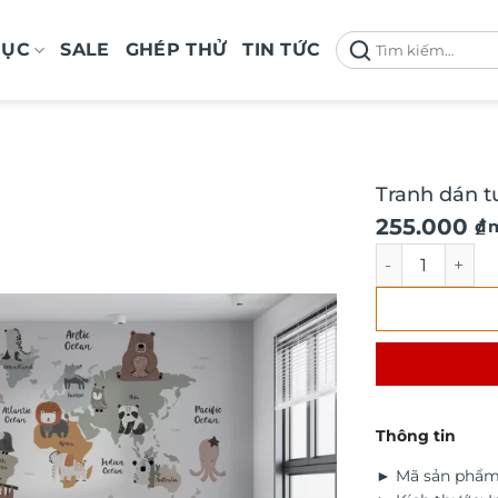
Tìm
MỤC
SALE
GHÉP THỬ
TIN TỨC
kiếm:
Tranh dán t
Giá
Giá
255.000
₫
/ 
gốc
hiện
Tranh dán tườn
là:
tại
290.000 ₫.
là:
255.000 ₫.
Thông tin
► Mã sản phẩm