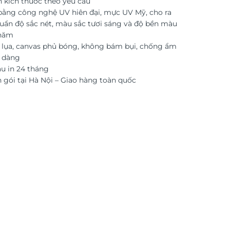
n kích thước theo yêu cầu
 bằng công nghệ UV hiên đại, mực UV Mỹ, cho ra
uẩn độ sắc nét, màu sắc tươi sáng và độ bền màu
 năm
i lụa, canvas phủ bóng, không bám bụi, chống ẩm
ễ dàng
 in 24 tháng
 gói tại Hà Nội – Giao hàng toàn quốc