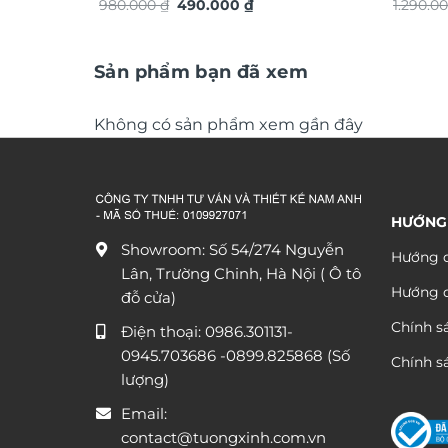
Giá
Giá
TG4919S
980.000
₫
490.000
₫
TG4933
1.290.0
gốc
hiện
là:
tại
980.000 ₫.
là:
490.000 ₫.
Sản phẩm bạn đã xem
Không có sản phẩm xem gần đây
HƯỚNG
Showroom: Số 54/274 Nguyễn
Hướng d
Lân, Trường Chinh, Hà Nội ( Ô tô
Hướng 
đỗ cửa)
Chính s
Điện thoại:
0986.301131
-
0945.703686
-0899.825868 (Số
Chính sá
lượng)
Email:
contact@tuongxinh.com.vn