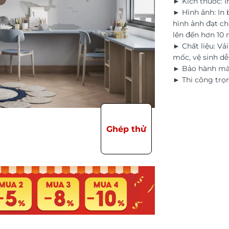
► Kích thước: I
► Hình ảnh: In
hình ảnh đạt ch
lên đến hơn 10
► Chất liệu: Vả
mốc, vệ sinh d
► Bảo hành màu
► Thi công trọn
Ghép thử