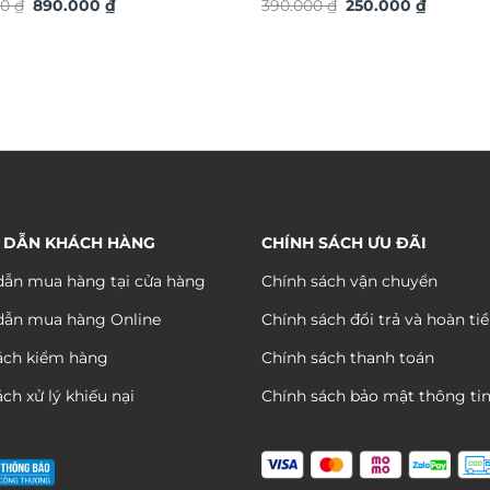
Giá
Giá
Giá
Giá
S
00
₫
890.000
₫
TG4939S
390.000
₫
250.000
₫
gốc
hiện
gốc
hiện
là:
tại
là:
tại
1.290.000 ₫.
là:
390.000 ₫.
là:
890.000 ₫.
250.000 
 DẪN KHÁCH HÀNG
CHÍNH SÁCH ƯU ĐÃI
ẫn mua hàng tại cửa hàng
Chính sách vận chuyển
dẫn mua hàng Online
Chính sách đổi trả và hoàn ti
ách kiểm hàng
Chính sách thanh toán
ch xử lý khiếu nại
Chính sách bảo mật thông ti