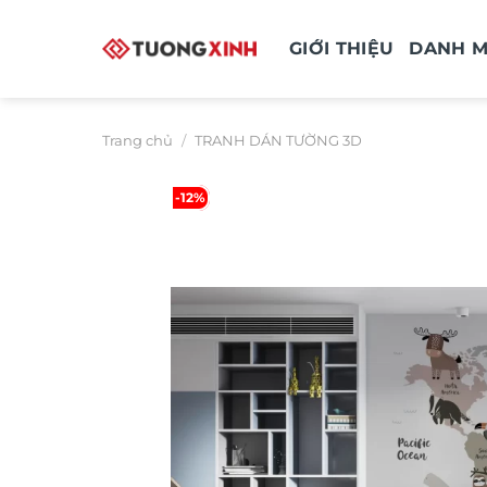
Bỏ
qua
GIỚI THIỆU
DANH 
nội
dung
Trang chủ
/
TRANH DÁN TƯỜNG 3D
-12%