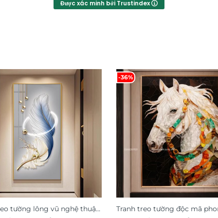
Được xác minh bởi Trustindex
-36%
reo tường lông vũ nghệ thuật
Tranh treo tường độc mã pho