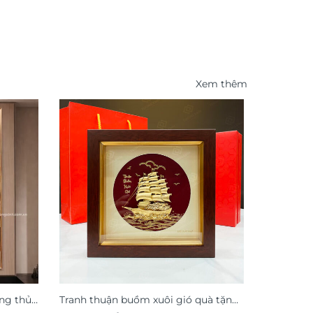
Xem thêm
-48%
ng thủy
Tranh thuận buồm xuôi gió quà tặng
Tranh ho