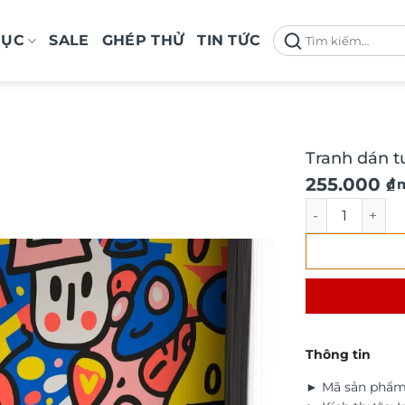
Tìm
MỤC
SALE
GHÉP THỬ
TIN TỨC
kiếm:
Tranh dán t
Giá
Giá
255.000
₫
/ 
gốc
hiện
Tranh dán tườn
là:
tại
290.000 ₫.
là:
255.000 ₫.
Thông tin
► Mã sản phẩm