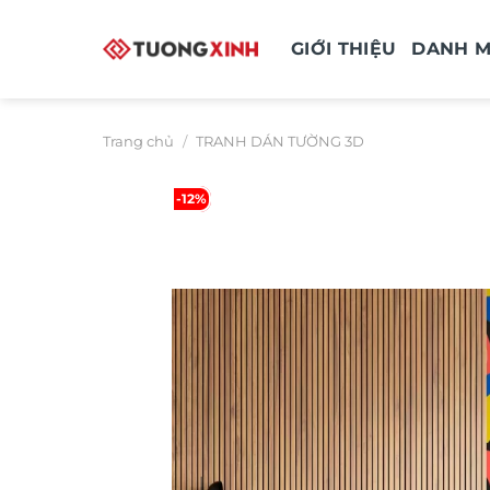
Bỏ
qua
GIỚI THIỆU
DANH 
nội
dung
Trang chủ
/
TRANH DÁN TƯỜNG 3D
-12%