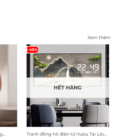
Xem thêm
-49%
-54%
HẾT HÀNG
ng
Tranh đồng hồ điện tử Hươu Tài Lộc
Tranh tre