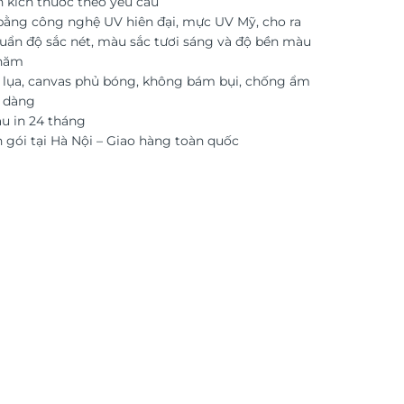
n kích thước theo yêu cầu
 bằng công nghệ UV hiên đại, mực UV Mỹ, cho ra
uẩn độ sắc nét, màu sắc tươi sáng và độ bền màu
 năm
i lụa, canvas phủ bóng, không bám bụi, chống ẩm
ễ dàng
 in 24 tháng
 gói tại Hà Nội – Giao hàng toàn quốc