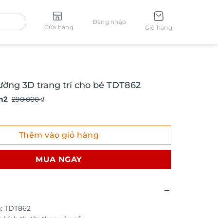
Đăng nhập
Cửa hàng
Giỏ hàng
ường 3D trang trí cho bé TDT862
m2
290.000
₫
g 3D trang trí cho bé TDT862 số lượng
Thêm vào giỏ hàng
MUA NGAY
: TDT862