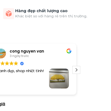
Hàng đẹp chất lượng cao
Khác biệt so với hàng rẻ trên thị trường.
cong nguyen van
Thươn
3 ngày trước
4 ngày 
anh đẹp, shop nhiệt tình!
Dịch vụ chu đá
tình. Sản phẩ
giá