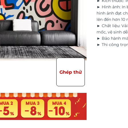
► Kích thước: I
► Hình ảnh: In
hình ảnh đạt ch
lên đến hơn 10
► Chất liệu: Vả
mốc, vệ sinh d
► Bảo hành màu
► Thi công trọn
Ghép thử