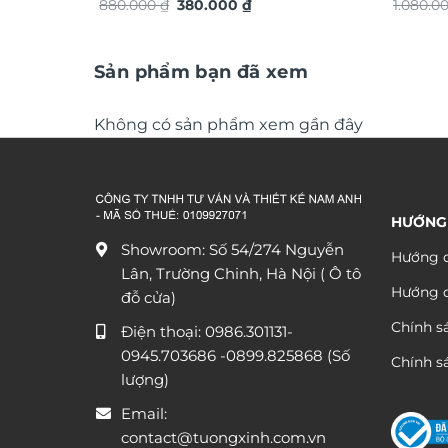
Giá
Giá
880.000
₫
380.000
₫
chuyển 
1.080.0
gốc
hiện
đáo sa
là:
tại
880.000 ₫.
là:
380.000 ₫.
Sản phẩm bạn đã xem
Không có sản phẩm xem gần đây
HƯỚNG
Showroom: Số 54/274 Nguyễn
Hướng d
Lân, Trường Chinh, Hà Nội ( Ô tô
Hướng 
đỗ cửa)
Chính s
Điện thoại:
0986.301131
-
0945.703686
-0899.825868 (Số
Chính sá
lượng)
Email:
contact@tuongxinh.com.vn