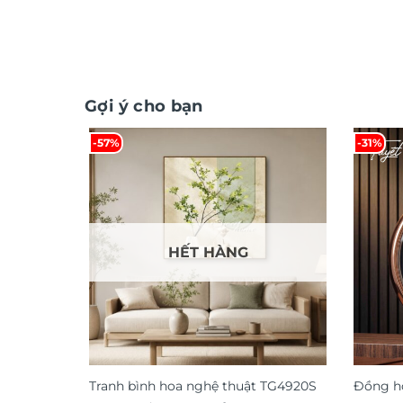
Gợi ý cho bạn
-57%
-31%
HẾT HÀNG
Tranh bình hoa nghệ thuật TG4920S
Đồng hồ