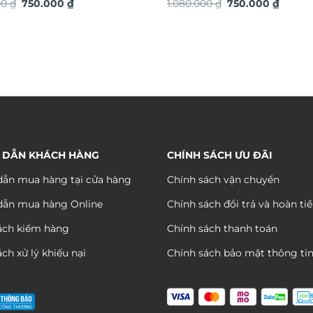
Giá
Giá
Giá
Giá
động trang trí nội thất độc
00
₫
750.000
₫
chuyển động trang trí nội thấ
1.080.000
₫
750.000
₫
gốc
hiện
gốc
hiện
ng trọng DHA656
đáo sang trọng DHA658
là:
tại
là:
tại
1.080.000 ₫.
là:
1.080.000 ₫.
là:
750.000 ₫.
750.00
 DẪN KHÁCH HÀNG
CHÍNH SÁCH ƯU ĐÃI
ẫn mua hàng tại cửa hàng
Chính sách vận chuyển
dẫn mua hàng Online
Chính sách đổi trả và hoàn ti
ách kiểm hàng
Chính sách thanh toán
ch xử lý khiếu nại
Chính sách bảo mật thông ti