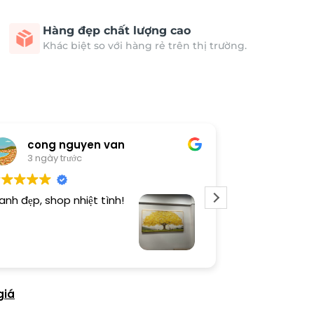
Hàng đẹp chất lượng cao
Khác biệt so với hàng rẻ trên thị trường.
cong nguyen van
Thươn
3 ngày trước
3 ngày 
anh đẹp, shop nhiệt tình!
Dịch vụ chu đá
tình. Sản phẩ
giá