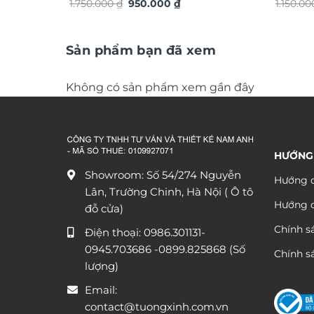
Giá
Giá
phong thủy TG4913S
1.750.000
₫
950.000
₫
dát và
1.150.0
gốc
hiện
là:
tại
1.750.000 ₫.
là:
950.000 ₫.
Sản phẩm bạn đã xem
Không có sản phẩm xem gần đây
HƯỚNG
Showroom: Số 54/274 Nguyễn
Hướng d
Lân, Trường Chinh, Hà Nội ( Ô tô
Hướng 
đỗ cửa)
Chính s
Điện thoại:
0986.301131
-
0945.703686
-0899.825868 (Số
Chính sá
lượng)
Email:
contact@tuongxinh.com.vn