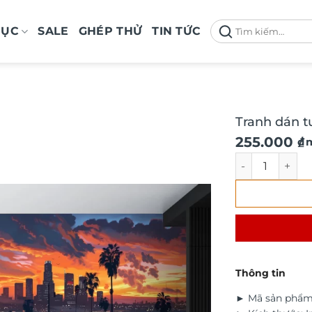
Tìm
MỤC
SALE
GHÉP THỬ
TIN TỨC
kiếm:
Tranh dán t
Giá
Giá
255.000
₫
/ 
gốc
hiện
Tranh dán tườn
là:
tại
290.000 ₫.
là:
255.000 ₫.
Thông tin
► Mã sản phẩm