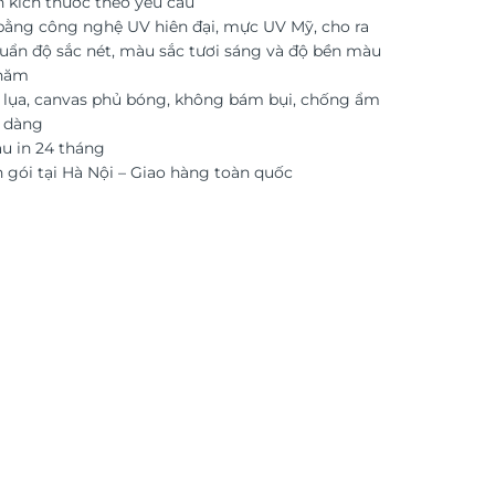
n kích thước theo yêu cầu
 bằng công nghệ UV hiên đại, mực UV Mỹ, cho ra
uẩn độ sắc nét, màu sắc tươi sáng và độ bền màu
 năm
i lụa, canvas phủ bóng, không bám bụi, chống ẩm
ễ dàng
 in 24 tháng
 gói tại Hà Nội – Giao hàng toàn quốc