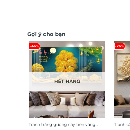
Gợi ý cho bạn
-46%
-26%
HẾT HÀNG
Tranh tráng gương cây tiền vàng
Tranh c