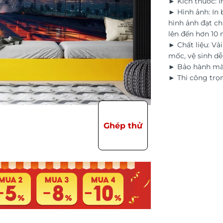
► Kích thước: I
► Hình ảnh: In
hình ảnh đạt ch
lên đến hơn 10
► Chất liệu: Vả
mốc, vệ sinh d
► Bảo hành màu
► Thi công trọn
Ghép thử