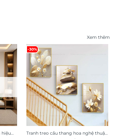
Xem thêm
-30%
-31%
 hiệu
Tranh treo cầu thang hoa nghệ thuật
Đồng hồ 