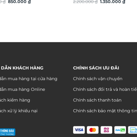
Giá
Giá
Giá
Giá
ng TG4934S
00
₫
850.000
₫
ứng dát vàng TG4912S
2.200.000
₫
1.350.000
₫
gốc
hiện
gốc
hiện
là:
tại
là:
tại
1.150.000 ₫.
là:
2.200.000 ₫.
là:
850.000 ₫.
1.350
 DẪN KHÁCH HÀNG
CHÍNH SÁCH ƯU ĐÃI
ẫn mua hàng tại cửa hàng
Chính sách vận chuyển
dẫn mua hàng Online
Chính sách đổi trả và hoàn ti
ách kiểm hàng
Chính sách thanh toán
ch xử lý khiếu nại
Chính sách bảo mật thông ti