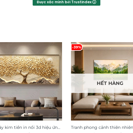
Được xác minh bởi Trustindex
-39%
HẾT HÀNG
ây kim tiền in nổi 3d hiệu ứng
Tranh phong cảnh thiên nhiên