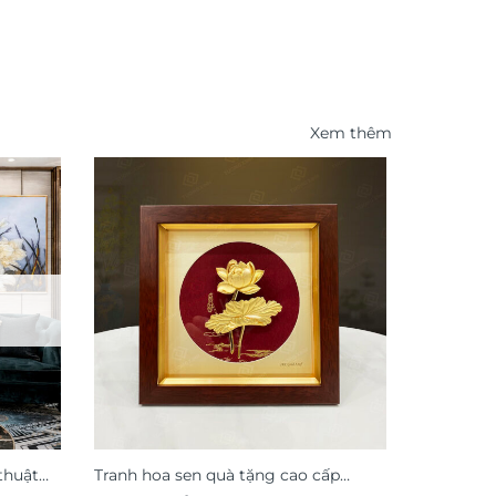
Xem thêm
-46%
thuật
Tranh hoa sen quà tặng cao cấp
Tranh trá