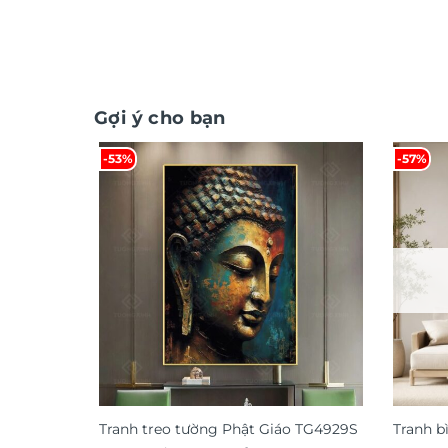
Gợi ý cho bạn
-53%
-57%
Tranh treo tường Phật Giáo TG4929S
Tranh b