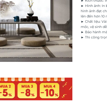
► Kích thước: I
► Hình ảnh: In
hình ảnh đạt ch
lên đến hơn 10
► Chất liệu: Vả
mốc, vệ sinh d
► Bảo hành màu
► Thi công trọn