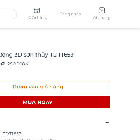
Đăng nhập
Cửa hàng
Giỏ hàng
ường 3D sơn thủy TDT1653
m2
290.000
₫
g 3D sơn thủy TDT1653 số lượng
Thêm vào giỏ hàng
MUA NGAY
: TDT1653