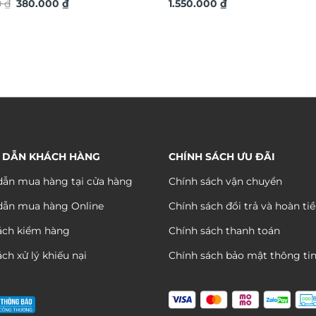
Giá
Giá
0
₫
380.000
₫
TG4914S
1.550.000
₫
gốc
hiện
là:
tại
880.000 ₫.
là:
380.000 ₫.
 DẪN KHÁCH HÀNG
CHÍNH SÁCH ƯU ĐÃI
ẫn mua hàng tại cửa hàng
Chính sách vận chuyển
dẫn mua hàng Online
Chính sách đổi trả và hoàn ti
ách kiểm hàng
Chính sách thanh toán
ch xử lý khiếu nại
Chính sách bảo mật thông ti