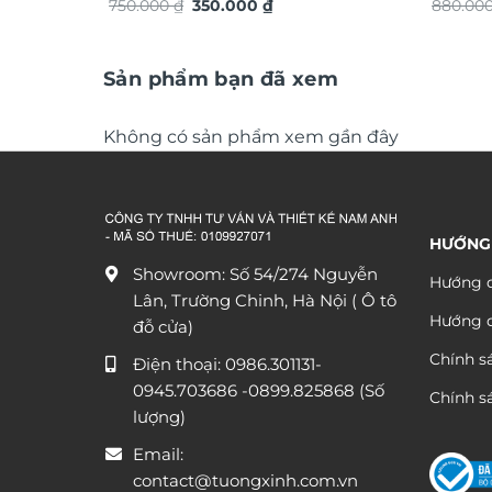
Giá
Giá
750.000
₫
350.000
₫
880.00
gốc
hiện
là:
tại
750.000 ₫.
là:
350.000 ₫.
Sản phẩm bạn đã xem
Không có sản phẩm xem gần đây
HƯỚNG
Showroom: Số 54/274 Nguyễn
Hướng d
Lân, Trường Chinh, Hà Nội ( Ô tô
Hướng 
đỗ cửa)
Chính s
Điện thoại:
0986.301131
-
0945.703686
-0899.825868 (Số
Chính sá
lượng)
Email:
contact@tuongxinh.com.vn