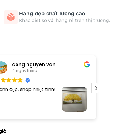
Hàng đẹp chất lượng cao
Khác biệt so với hàng rẻ trên thị trường.
cong nguyen van
Thươn
4 ngày trước
4 ngày 
anh đẹp, shop nhiệt tình!
Dịch vụ chu đá
tình. Sản phẩ
giá