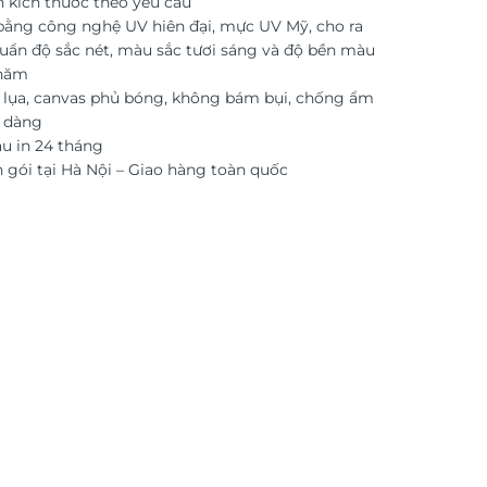
n kích thước theo yêu cầu
 bằng công nghệ UV hiên đại, mực UV Mỹ, cho ra
uẩn độ sắc nét, màu sắc tươi sáng và độ bền màu
 năm
i lụa, canvas phủ bóng, không bám bụi, chống ẩm
ễ dàng
 in 24 tháng
 gói tại Hà Nội – Giao hàng toàn quốc