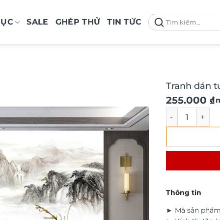
Tìm
MỤC
SALE
GHÉP THỬ
TIN TỨC
kiếm:
Tranh dán t
Giá
Giá
255.000
₫
/ 
gốc
hiện
Tranh dán tườn
là:
tại
290.000 ₫.
là:
255.000 ₫.
Thông tin
► Mã sản phẩm