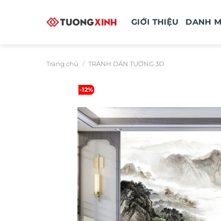
Bỏ
qua
GIỚI THIỆU
DANH 
nội
dung
Trang chủ
/
TRANH DÁN TƯỜNG 3D
-12%