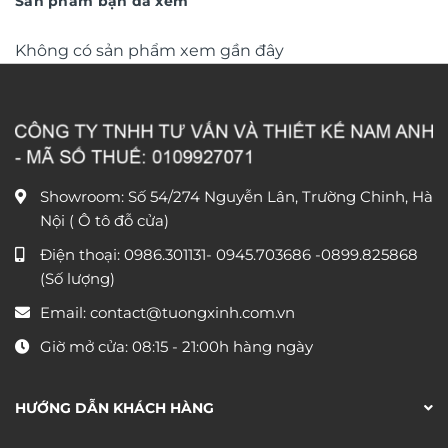
Sản phẩm bạn đã xem
Không có sản phẩm xem gần đây
Showroom: Số 54/274 Nguyễn Lân, Trường Chinh, Hà
Nội ( Ô tô đỗ cửa)
Điện thoại:
0986.301131
-
0945.703686
-0899.825868
(Số lượng)
Email:
contact@tuongxinh.com.vn
Giờ mở cửa: 08:15 - 21:00h hàng ngày
HƯỚNG DẪN KHÁCH HÀNG