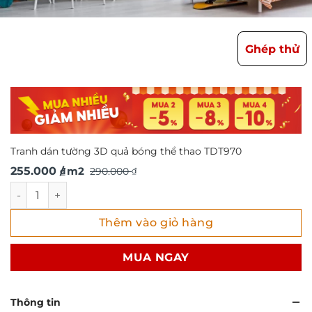
Ghép thử
Tranh dán tường 3D quả bóng thể thao TDT970
Giá
Giá
255.000
/ m2
290.000
₫
₫
gốc
hiện
Tranh dán tường 3D quả bóng thể thao TDT970 số lượng
là:
tại
Thêm vào giỏ hàng
290.000 ₫.
là:
255.000 ₫.
MUA NGAY
Thông tin