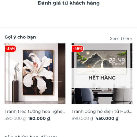
Đánh giá từ khách hàng
Gợi ý cho bạn
Xem thêm
-54%
-49%
HẾT HÀNG
Tranh treo tường hoa nghệ
Tranh đồng hồ điện tử Hươu
Giá
Giá
Giá
Giá
390.000
₫
180.000
₫
890.000
₫
450.000
₫
thuật TG4923S
Tài Lộc TG4916S
gốc
hiện
gốc
hiện
là:
tại
là:
tại
390.000 ₫.
là:
890.000 ₫.
là:
180.000 ₫.
450.000 