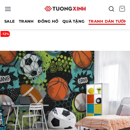
Bỏ
qua
nội
SALE
TRANH
ĐỒNG HỒ
QUÀ TẶNG
TRANH DÁN TƯỜN
dung
-12%