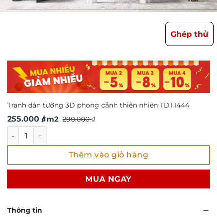
Ghép thử
Tranh dán tường 3D phong cảnh thiên nhiên TDT1444
Giá
Giá
255.000
/ m2
290.000
₫
₫
gốc
hiện
Tranh dán tường 3D phong cảnh thiên nhiên TDT1444 số 
là:
tại
Thêm vào giỏ hàng
290.000 ₫.
là:
255.000 ₫.
MUA NGAY
Thông tin