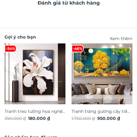
Đánh giá từ khách hàng
Gợi ý cho bạn
Xem thêm
-54%
-46%
Tranh treo tường hoa nghệ
Tranh tráng gương cây tiền
Giá
Giá
Giá
Giá
390.000
₫
180.000
₫
1.750.000
₫
950.000
₫
thuật TG4923S
vàng phong thủy TG4913S
gốc
hiện
gốc
hiện
là:
tại
là:
tại
390.000 ₫.
là:
1.750.000 ₫.
là:
180.000 ₫.
950.000