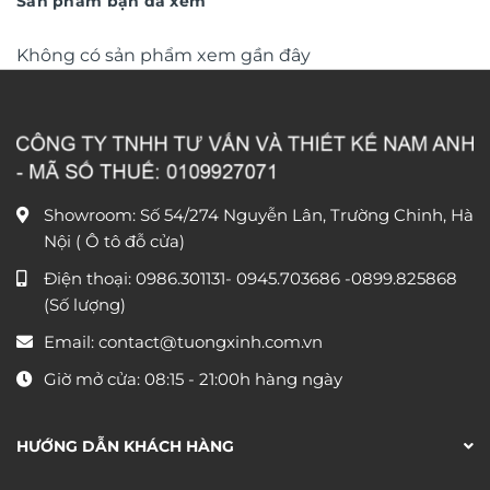
Sản phẩm bạn đã xem
Không có sản phẩm xem gần đây
Showroom: Số 54/274 Nguyễn Lân, Trường Chinh, Hà
Nội ( Ô tô đỗ cửa)
Điện thoại:
0986.301131
-
0945.703686
-0899.825868
(Số lượng)
Email:
contact@tuongxinh.com.vn
Giờ mở cửa: 08:15 - 21:00h hàng ngày
HƯỚNG DẪN KHÁCH HÀNG