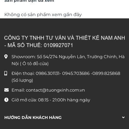
Sản phẩm bạn đã xem
Không có sản phẩm xem gần đây
Showroom: Số 54/274 Nguyễn Lân, Trường Chinh, Hà
Nội ( Ô tô đỗ cửa)
Điện thoại:
0986.301131
-
0945.703686
-0899.825868
(Số lượng)
Email:
contact@tuongxinh.com.vn
Giờ mở cửa: 08:15 - 21:00h hàng ngày
HƯỚNG DẪN KHÁCH HÀNG