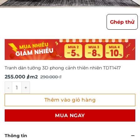
Ghép thử
Tranh dán tường 3D phong cảnh thiên nhiên TDT1417
Giá
Giá
255.000
/ m2
290.000
₫
₫
gốc
hiện
Tranh dán tường 3D phong cảnh thiên nhiên TDT1417 số l
là:
tại
Thêm vào giỏ hàng
290.000 ₫.
là:
255.000 ₫.
MUA NGAY
Thông tin