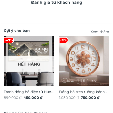
Đánh giá từ khách hàng
Gợi ý cho bạn
Xem thêm
-49%
-31%
HẾT HÀNG
Tranh đồng hồ điện tử Hươu
Đồng hồ treo tường bánh
Giá
Giá
Giá
Giá
890.000
₫
450.000
₫
1.080.000
₫
750.000
₫
Tài Lộc TG4916S
răng chuyển động trang trí
gốc
hiện
gốc
hiện
là:
tại
nội thất độc đáo sang trọng
là:
tại
890.000 ₫.
là:
1.080.000 ₫.
là:
DHA658
450.000 ₫.
750.000