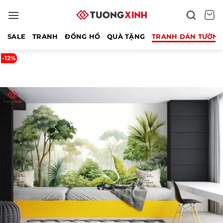
Bỏ
qua
nội
SALE
TRANH
ĐỒNG HỒ
QUÀ TẶNG
TRANH DÁN TƯỜN
dung
-12%