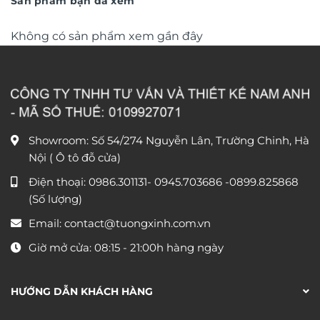
Sản phẩm bạn đã xem
Không có sản phẩm xem gần đây
Showroom: Số 54/274 Nguyễn Lân, Trường Chinh, Hà
Nội ( Ô tô đỗ cửa)
Điện thoại:
0986.301131
-
0945.703686
-0899.825868
(Số lượng)
Email:
contact@tuongxinh.com.vn
Giờ mở cửa: 08:15 - 21:00h hàng ngày
HƯỚNG DẪN KHÁCH HÀNG