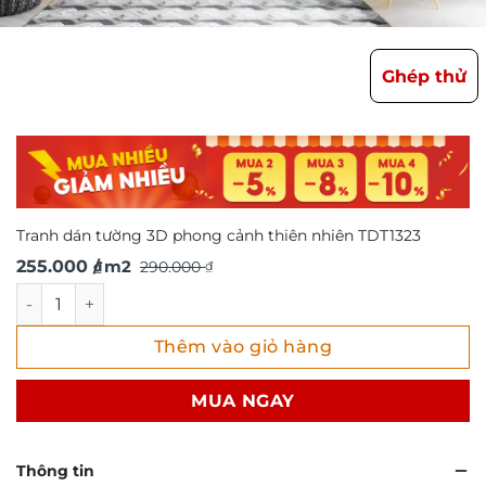
Ghép thử
Tranh dán tường 3D phong cảnh thiên nhiên TDT1323
Giá
Giá
255.000
/ m2
290.000
₫
₫
gốc
hiện
Tranh dán tường 3D phong cảnh thiên nhiên TDT1323 số l
là:
tại
Thêm vào giỏ hàng
290.000 ₫.
là:
255.000 ₫.
MUA NGAY
Thông tin