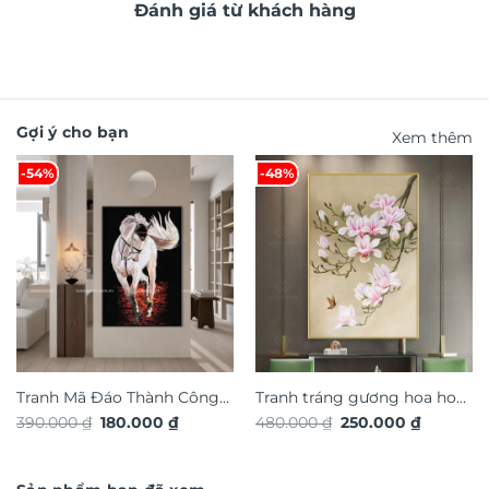
Đánh giá từ khách hàng
Gợi ý cho bạn
Xem thêm
-54%
-48%
Tranh Mã Đáo Thành Công
Tranh tráng gương hoa hoa
Giá
Giá
Giá
Giá
390.000
₫
180.000
₫
480.000
₫
250.000
₫
TG4924S
nghệ thuật TG4911S
gốc
hiện
gốc
hiện
là:
tại
là:
tại
390.000 ₫.
là:
480.000 ₫.
là:
180.000 ₫.
250.000 