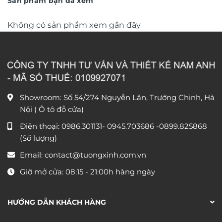
Sản phẩm bạn đã xem
Không có sản phẩm xem gần đây
Showroom: Số 54/274 Nguyễn Lân, Trường Chinh, Hà
Nội ( Ô tô đỗ cửa)
Điện thoại:
0986.301131
-
0945.703686
-0899.825868
(Số lượng)
Email:
contact@tuongxinh.com.vn
Giờ mở cửa: 08:15 - 21:00h hàng ngày
HƯỚNG DẪN KHÁCH HÀNG