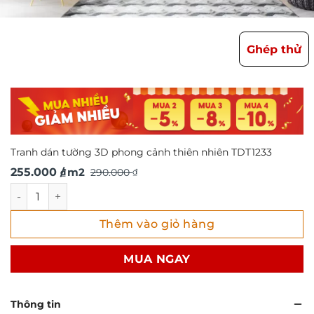
Ghép thử
Tranh dán tường 3D phong cảnh thiên nhiên TDT1233
Giá
Giá
255.000
/ m2
290.000
₫
₫
gốc
hiện
Tranh dán tường 3D phong cảnh thiên nhiên TDT1233 số l
là:
tại
Thêm vào giỏ hàng
290.000 ₫.
là:
255.000 ₫.
MUA NGAY
Thông tin