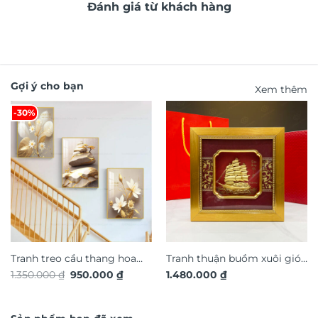
Đánh giá từ khách hàng
Gợi ý cho bạn
Xem thêm
-30%
Tranh treo cầu thang hoa
Tranh thuận buồm xuôi gió
Giá
Giá
1.350.000
₫
950.000
₫
1.480.000
₫
nghệ thuật TG4935S
quà tặng cao cấp TDV18
gốc
hiện
là:
tại
1.350.000 ₫.
là:
950.000 ₫.