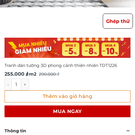
Ghép thử
Tranh dán tường 3D phong cảnh thiên nhiên TDT1226
Giá
Giá
255.000
/ m2
290.000
₫
₫
gốc
hiện
Tranh dán tường 3D phong cảnh thiên nhiên TDT1226 số l
là:
tại
Thêm vào giỏ hàng
290.000 ₫.
là:
255.000 ₫.
MUA NGAY
Thông tin