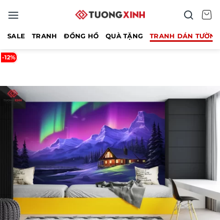
Bỏ
qua
nội
SALE
TRANH
ĐỒNG HỒ
QUÀ TẶNG
TRANH DÁN TƯỜN
dung
-12%