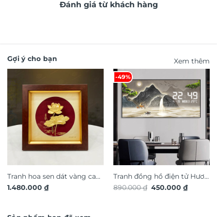
Đánh giá từ khách hàng
Gợi ý cho bạn
Xem thêm
-49%
Tranh hoa sen dát vàng cao
Tranh đồng hồ điện tử Hươu
Giá
Giá
1.480.000
₫
890.000
₫
450.000
₫
cấp TDV20
Tài Lộc TG4917S
gốc
hiện
là:
tại
890.000 ₫.
là:
450.000 