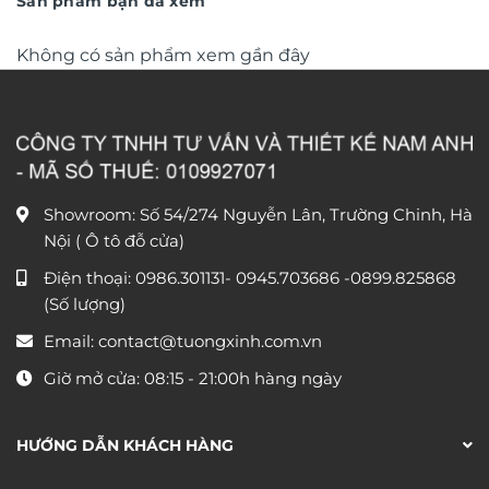
Sản phẩm bạn đã xem
Không có sản phẩm xem gần đây
Showroom: Số 54/274 Nguyễn Lân, Trường Chinh, Hà
Nội ( Ô tô đỗ cửa)
Điện thoại:
0986.301131
-
0945.703686
-0899.825868
(Số lượng)
Email:
contact@tuongxinh.com.vn
Giờ mở cửa: 08:15 - 21:00h hàng ngày
HƯỚNG DẪN KHÁCH HÀNG