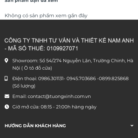
Sản phẩm bạn đã xem
Không có sản phẩm xem gần đây
Showroom: Số 54/274 Nguyễn Lân, Trường Chinh, Hà
Nội ( Ô tô đỗ cửa)
Điện thoại:
0986.301131
-
0945.703686
-0899.825868
(Số lượng)
Email:
contact@tuongxinh.com.vn
Giờ mở cửa: 08:15 - 21:00h hàng ngày
HƯỚNG DẪN KHÁCH HÀNG