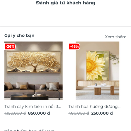
Đánh giá từ khách hàng
Gợi ý cho bạn
Xem thêm
-26%
-48%
Tranh cây kim tiền in nổi 3d
Tranh hoa hướng dương
Giá
Giá
Giá
Giá
1.150.000
₫
850.000
₫
480.000
₫
250.000
₫
hiệu ứng dát vàng TG4934S
nghệ thuật TG4922S
gốc
hiện
gốc
hiện
là:
tại
là:
tại
1.150.000 ₫.
là:
480.000 ₫.
là:
850.000 ₫.
250.000 