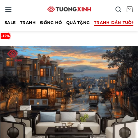
Bỏ
qua
nội
SALE
TRANH
ĐỒNG HỒ
QUÀ TẶNG
TRANH DÁN TƯỜN
dung
-12%