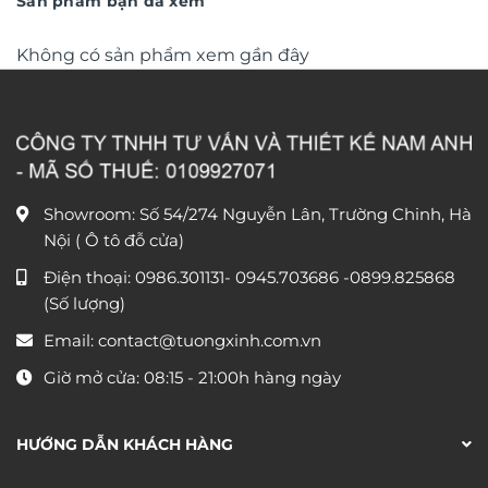
Sản phẩm bạn đã xem
Không có sản phẩm xem gần đây
Showroom: Số 54/274 Nguyễn Lân, Trường Chinh, Hà
Nội ( Ô tô đỗ cửa)
Điện thoại:
0986.301131
-
0945.703686
-0899.825868
(Số lượng)
Email:
contact@tuongxinh.com.vn
Giờ mở cửa: 08:15 - 21:00h hàng ngày
HƯỚNG DẪN KHÁCH HÀNG