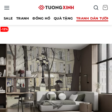
Bỏ
qua
nội
SALE
TRANH
ĐỒNG HỒ
QUÀ TẶNG
TRANH DÁN TƯỜN
dung
-12%