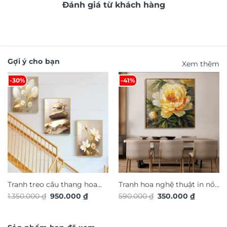
Đánh giá từ khách hàng
Gợi ý cho bạn
Xem thêm
-30%
-41%
Tranh treo cầu thang hoa
Tranh hoa nghệ thuật in nổi
Giá
Giá
Giá
Giá
1.350.000
₫
950.000
₫
590.000
₫
350.000
₫
nghệ thuật TG4935S
3D hiệu ứng dát vàng
gốc
hiện
gốc
hiện
là:
tại
TG4927S
là:
tại
1.350.000 ₫.
là:
590.000 ₫.
là:
950.000 ₫.
350.000 ₫