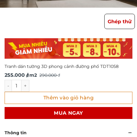
Ghép thử
Tranh dán tường 3D phong cảnh đường phố TDT1058
Giá
Giá
255.000
/ m2
290.000
₫
₫
gốc
hiện
Tranh dán tường 3D phong cảnh đường phố TDT1058 số l
là:
tại
Thêm vào giỏ hàng
290.000 ₫.
là:
255.000 ₫.
MUA NGAY
Thông tin