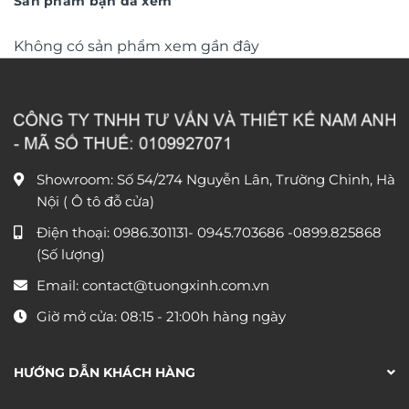
Sản phẩm bạn đã xem
Không có sản phẩm xem gần đây
Showroom: Số 54/274 Nguyễn Lân, Trường Chinh, Hà
Nội ( Ô tô đỗ cửa)
Điện thoại:
0986.301131
-
0945.703686
-0899.825868
(Số lượng)
Email:
contact@tuongxinh.com.vn
Giờ mở cửa: 08:15 - 21:00h hàng ngày
HƯỚNG DẪN KHÁCH HÀNG