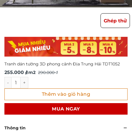
Ghép thử
Tranh dán tường 3D phong cảnh Địa Trung Hải TDT1052
Giá
Giá
255.000
/ m2
290.000
₫
₫
gốc
hiện
Tranh dán tường 3D phong cảnh Địa Trung Hải TDT1052 số
là:
tại
Thêm vào giỏ hàng
290.000 ₫.
là:
255.000 ₫.
MUA NGAY
Thông tin