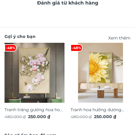
Đánh giá từ khách hàng
Gợi ý cho bạn
Xem thêm
-48%
-48%
Tranh tráng gương hoa hoa
Tranh hoa hướng dương
Giá
Giá
Giá
Giá
480.000
₫
250.000
₫
480.000
₫
250.000
₫
nghệ thuật TG4911S
nghệ thuật TG4922S
gốc
hiện
gốc
hiện
là:
tại
là:
tại
480.000 ₫.
là:
480.000 ₫.
là:
250.000 ₫.
250.000 