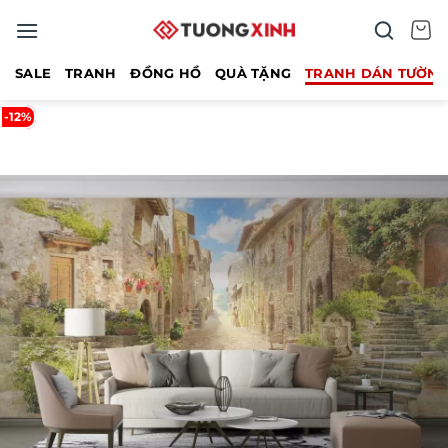
Bỏ
qua
nội
SALE
TRANH
ĐỒNG HỒ
QUÀ TẶNG
TRANH DÁN TƯỜN
dung
-12%