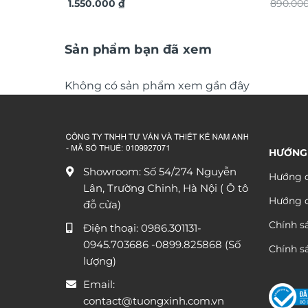
TG4914S
1.550.000
₫
TG4916
890.00
Sản phẩm bạn đã xem
Không có sản phẩm xem gần đây
HƯỚNG
Showroom: Số 54/274 Nguyễn
Hướng d
Lân, Trường Chinh, Hà Nội ( Ô tô
Hướng 
đỗ cửa)
Chính s
Điện thoại:
0986.301131
-
0945.703686
-0899.825868 (Số
Chính sá
lượng)
Email:
contact@tuongxinh.com.vn