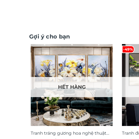
Gợi ý cho bạn
-49%
HẾT HÀNG
Tranh tráng gương hoa nghệ thuật
Tranh đ