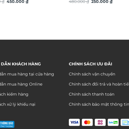
Giá
Giá
Giá
Giá
S
0
₫
450.000
₫
thuật TG4911S
480.000
₫
250.000
₫
gốc
hiện
gốc
hiện
là:
tại
là:
tại
890.000 ₫.
là:
480.000 ₫.
là:
450.000 ₫.
250.000 
 DẪN KHÁCH HÀNG
CHÍNH SÁCH ƯU ĐÃI
ẫn mua hàng tại cửa hàng
Chính sách vận chuyển
dẫn mua hàng Online
Chính sách đổi trả và hoàn ti
ách kiểm hàng
Chính sách thanh toán
ch xử lý khiếu nại
Chính sách bảo mật thông ti