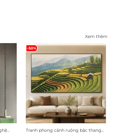
Xem thêm
-50%
-53%
ghệ
Tranh phong cảnh ruộng bậc thang
Tranh thư