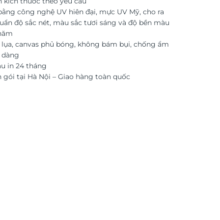
n kích thước theo yêu cầu
 bằng công nghệ UV hiên đại, mực UV Mỹ, cho ra
uẩn độ sắc nét, màu sắc tươi sáng và độ bền màu
 năm
i lụa, canvas phủ bóng, không bám bụi, chống ẩm
ễ dàng
 in 24 tháng
 gói tại Hà Nội – Giao hàng toàn quốc