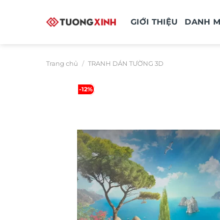
Bỏ
qua
GIỚI THIỆU
DANH 
nội
dung
Trang chủ
/
TRANH DÁN TƯỜNG 3D
-12%