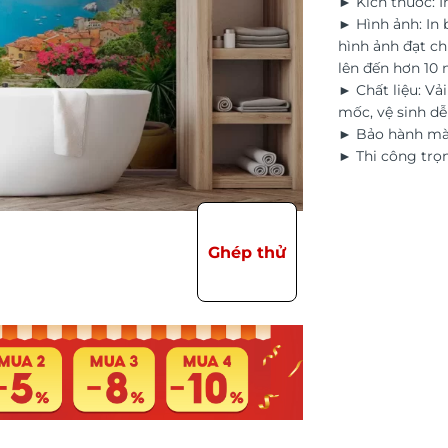
► Kích thước: I
► Hình ảnh: In
hình ảnh đạt ch
lên đến hơn 10
► Chất liệu: Vả
mốc, vệ sinh d
► Bảo hành màu
► Thi công trọn
Ghép thử