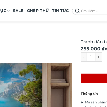
Tìm
MỤC
SALE
GHÉP THỬ
TIN TỨC
kiếm:
Tranh dán 
Giá
Giá
255.000
₫
/ 
gốc
hiện
Tranh dán tườ
là:
tại
290.000 ₫.
là:
255.000 ₫.
Thông tin
► Mã sản phẩm