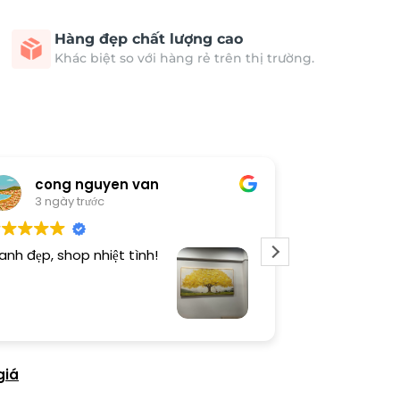
Hàng đẹp chất lượng cao
Khác biệt so với hàng rẻ trên thị trường.
cong nguyen van
Thươn
3 ngày trước
3 ngày 
anh đẹp, shop nhiệt tình!
Dịch vụ chu đá
tình. Sản phẩ
giá