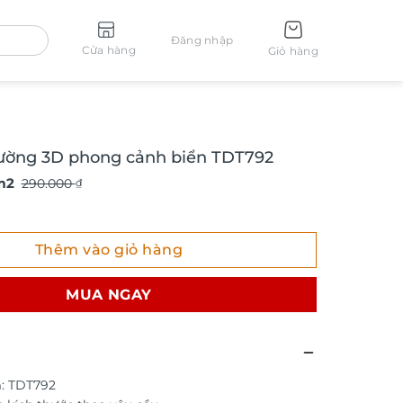
Đăng nhập
Cửa hàng
Giỏ hàng
tường 3D phong cảnh biển TDT792
m2
290.000
₫
ng 3D phong cảnh biển TDT792 số lượng
Thêm vào giỏ hàng
MUA NGAY
: TDT792