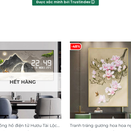
Được xác minh bởi Trustindex
-48%
HẾT HÀNG
ồng hồ điện tử Hươu Tài Lộc
Tranh tráng gương hoa hoa n