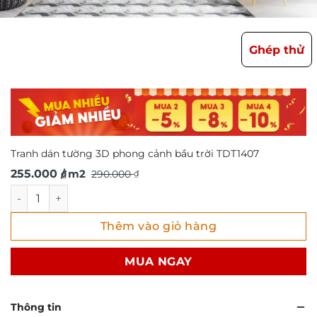
Ghép thử
Tranh dán tường 3D phong cảnh bầu trời TDT1407
Giá
Giá
255.000
/ m2
290.000
₫
₫
gốc
hiện
Tranh dán tường 3D phong cảnh bầu trời TDT1407 số lượn
là:
tại
Thêm vào giỏ hàng
290.000 ₫.
là:
255.000 ₫.
MUA NGAY
Thông tin