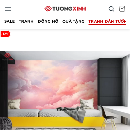
Bỏ
qua
nội
SALE
TRANH
ĐỒNG HỒ
QUÀ TẶNG
TRANH DÁN TƯỜN
dung
-12%