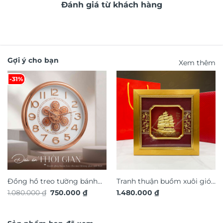
Đánh giá từ khách hàng
Gợi ý cho bạn
Xem thêm
-31%
Đồng hồ treo tường bánh
Tranh thuận buồm xuôi gió
Giá
Giá
1.080.000
₫
750.000
₫
1.480.000
₫
răng chuyển động trang trí
quà tặng cao cấp TDV18
gốc
hiện
nội thất độc đáo sang trọng
là:
tại
1.080.000 ₫.
là:
DHA658
750.000 ₫.