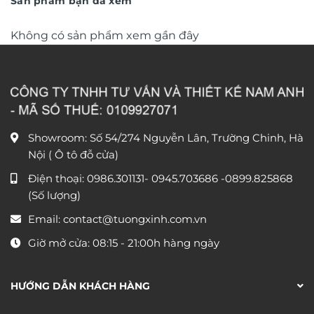
Sản phẩm bạn đã xem
Không có sản phẩm xem gần đây
Showroom: Số 54/274 Nguyễn Lân, Trường Chinh, Hà
Nội ( Ô tô đỗ cửa)
Điện thoại:
0986.301131
-
0945.703686
-0899.825868
(Số lượng)
Email:
contact@tuongxinh.com.vn
Giờ mở cửa: 08:15 - 21:00h hàng ngày
HƯỚNG DẪN KHÁCH HÀNG