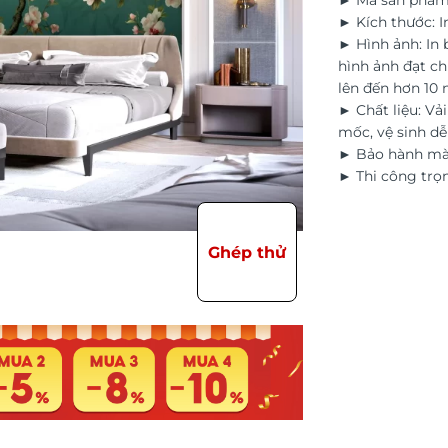
► Mã sản phẩm
► Kích thước: I
► Hình ảnh: In
hình ảnh đạt ch
lên đến hơn 10
► Chất liệu: Vả
mốc, vệ sinh d
► Bảo hành màu
► Thi công trọn
Ghép thử