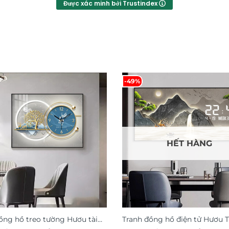
Được xác minh bởi Trustindex
-49%
HẾT HÀNG
ồng hồ treo tường Hươu tài
Tranh đồng hồ điện tử Hươu T