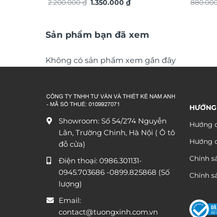
Giá
Giá
ứng dát vàng TG4912S
2.200.000
₫
1.350.000
₫
lộc TG
880.00
gốc
hiện
là:
tại
2.200.000 ₫.
là:
1.350.000 ₫.
Sản phẩm bạn đã xem
Không có sản phẩm xem gần đây
HƯỚNG
Showroom: Số 54/274 Nguyễn
Hướng d
Lân, Trường Chinh, Hà Nội ( Ô tô
Hướng 
đỗ cửa)
Chính s
Điện thoại:
0986.301131
-
0945.703686
-0899.825868 (Số
Chính sá
lượng)
Email:
contact@tuongxinh.com.vn