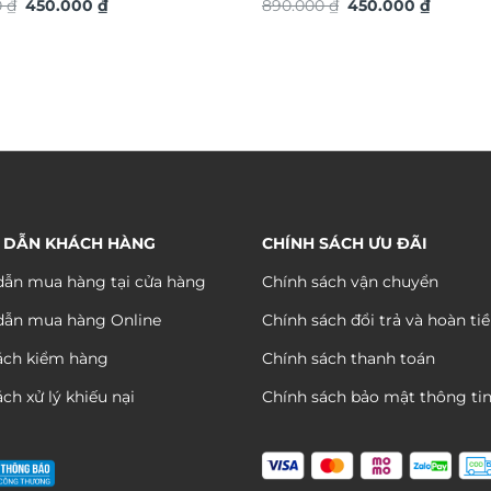
Giá
Giá
Giá
Giá
4936S
0
₫
450.000
₫
TG4916S
890.000
₫
450.000
₫
gốc
hiện
gốc
hiện
là:
tại
là:
tại
880.000 ₫.
là:
890.000 ₫.
là:
450.000 ₫.
450.000
 DẪN KHÁCH HÀNG
CHÍNH SÁCH ƯU ĐÃI
ẫn mua hàng tại cửa hàng
Chính sách vận chuyển
dẫn mua hàng Online
Chính sách đổi trả và hoàn ti
ách kiểm hàng
Chính sách thanh toán
ch xử lý khiếu nại
Chính sách bảo mật thông ti