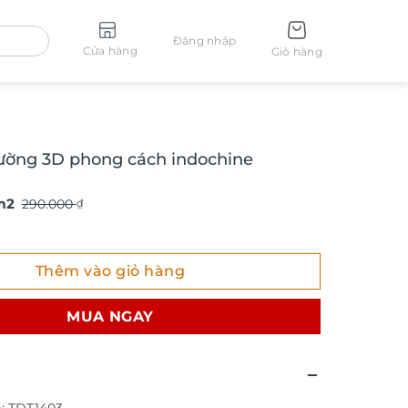
Đăng nhập
Cửa hàng
Giỏ hàng
ường 3D phong cách indochine
m2
290.000
₫
ng 3D phong cách indochine TDT1403 số lượng
Thêm vào giỏ hàng
MUA NGAY