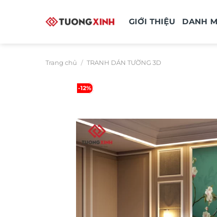
Bỏ
qua
GIỚI THIỆU
DANH 
nội
dung
Trang chủ
/
TRANH DÁN TƯỜNG 3D
-12%