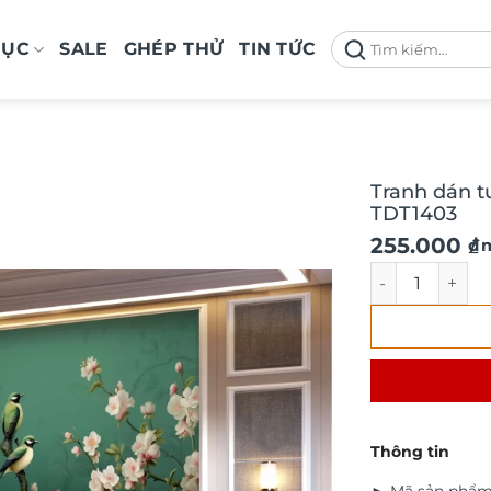
Tìm
MỤC
SALE
GHÉP THỬ
TIN TỨC
kiếm:
Tranh dán t
TDT1403
Giá
Giá
255.000
₫
/ 
gốc
hiện
Tranh dán tườ
là:
tại
290.000 ₫.
là:
255.000 ₫.
Thông tin