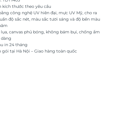
: TDT1403
n kích thước theo yêu cầu
 bằng công nghệ UV hiên đại, mực UV Mỹ, cho ra
uẩn độ sắc nét, màu sắc tươi sáng và độ bền màu
 năm
i lụa, canvas phủ bóng, không bám bụi, chống ẩm
ễ dàng
 in 24 tháng
 gói tại Hà Nội – Giao hàng toàn quốc