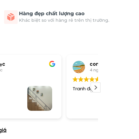
Hàng đẹp chất lượng cao
Khác biệt so với hàng rẻ trên thị trường.
cong nguyen van
Thươn
4 ngày trước
4 ngày 
anh đẹp, shop nhiệt tình!
Dịch vụ chu đá
tình. Sản phẩ
giá