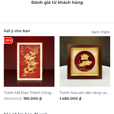
Đánh giá từ khách hàng
Gợi ý cho bạn
Xem thêm
-51%
Tranh Mã Đáo Thành Công
Tranh hoa sen dát vàng cao
Giá
Giá
390.000
₫
190.000
₫
1.480.000
₫
TG4926S
cấp TDV20
gốc
hiện
là:
tại
390.000 ₫.
là:
190.000 ₫.