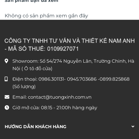
Sản phẩm bạn đã xem
Không có sản phẩm xem gần đây
Showroom: Số 54/274 Nguyễn Lân, Trường Chinh, Hà
Nội ( Ô tô đỗ cửa)
Điện thoại:
0986.301131
-
0945.703686
-0899.825868
(Số lượng)
Email:
contact@tuongxinh.com.vn
Giờ mở cửa: 08:15 - 21:00h hàng ngày
HƯỚNG DẪN KHÁCH HÀNG