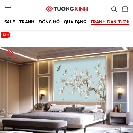
Bỏ
qua
nội
SALE
TRANH
ĐỒNG HỒ
QUÀ TẶNG
TRANH DÁN TƯỜN
dung
-12%