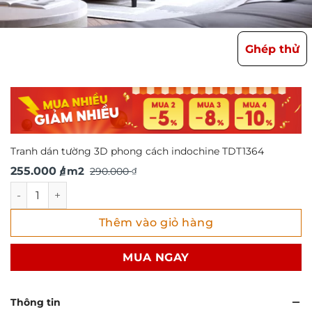
Ghép thử
Tranh dán tường 3D phong cách indochine TDT1364
Giá
Giá
255.000
/ m2
290.000
₫
₫
gốc
hiện
Tranh dán tường 3D phong cách indochine TDT1364 số lư
là:
tại
Thêm vào giỏ hàng
290.000 ₫.
là:
255.000 ₫.
MUA NGAY
Thông tin