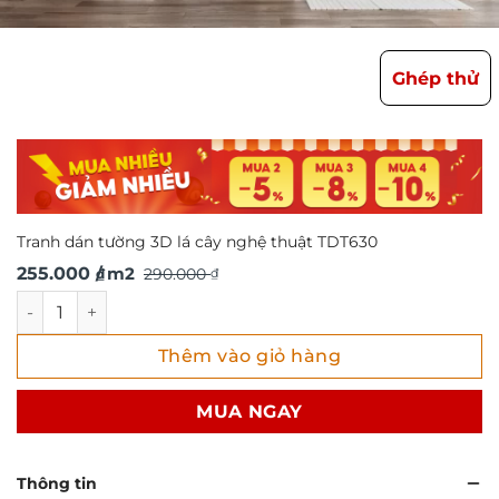
Ghép thử
Tranh dán tường 3D lá cây nghệ thuật TDT630
Giá
Giá
255.000
/ m2
290.000
₫
₫
gốc
hiện
Tranh dán tường 3D lá cây nghệ thuật TDT630 số lượng
là:
tại
Thêm vào giỏ hàng
290.000 ₫.
là:
255.000 ₫.
MUA NGAY
Thông tin