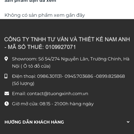
Sản phẩm bạn đã xem
Không có sản phẩm xem gần đây
Showroom: Số 54/274 Nguyễn Lân, Trường Chinh, Hà
Nội ( Ô tô đỗ cửa)
Điện thoại:
0986.301131
-
0945.703686
-0899.825868
(Số lượng)
Email:
contact@tuongxinh.com.vn
Giờ mở cửa: 08:15 - 21:00h hàng ngày
HƯỚNG DẪN KHÁCH HÀNG