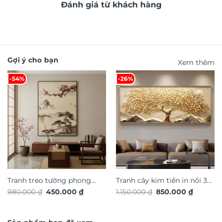
Đánh giá từ khách hàng
Gợi ý cho bạn
Xem thêm
-54%
-26%
Tranh treo tường phong
Tranh cây kim tiền in nổi 3d
Giá
Giá
Giá
Giá
980.000
₫
450.000
₫
1.150.000
₫
850.000
₫
cảnh nghệ thuật TG4928S
hiệu ứng dát vàng TG4934S
gốc
hiện
gốc
hiện
là:
tại
là:
tại
980.000 ₫.
là:
1.150.000 ₫.
là:
450.000 ₫.
850.000 