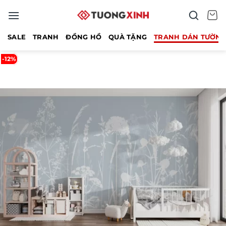
Bỏ
qua
nội
SALE
TRANH
ĐỒNG HỒ
QUÀ TẶNG
TRANH DÁN TƯỜN
dung
-12%