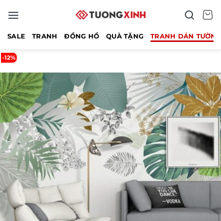
Bỏ
qua
nội
SALE
TRANH
ĐỒNG HỒ
QUÀ TẶNG
TRANH DÁN TƯỜN
dung
-12%