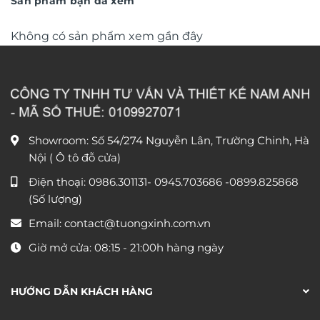
Sản phẩm bạn đã xem
Không có sản phẩm xem gần đây
Showroom: Số 54/274 Nguyễn Lân, Trường Chinh, Hà
Nội ( Ô tô đỗ cửa)
Điện thoại:
0986.301131
-
0945.703686
-0899.825868
(Số lượng)
Email:
contact@tuongxinh.com.vn
Giờ mở cửa: 08:15 - 21:00h hàng ngày
HƯỚNG DẪN KHÁCH HÀNG