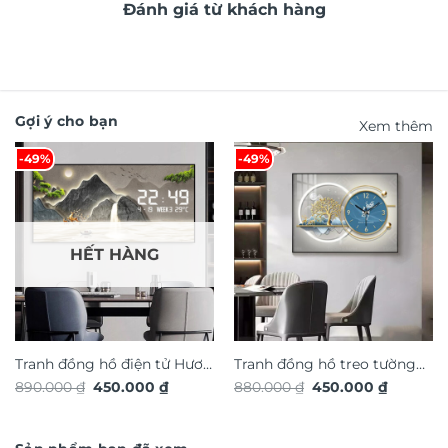
Đánh giá từ khách hàng
Gợi ý cho bạn
Xem thêm
-49%
-49%
HẾT HÀNG
Tranh đồng hồ điện tử Hươu
Tranh đồng hồ treo tường
Giá
Giá
Giá
Giá
890.000
₫
450.000
₫
880.000
₫
450.000
₫
Tài Lộc TG4916S
Hươu tài lộc TG4936S
gốc
hiện
gốc
hiện
là:
tại
là:
tại
890.000 ₫.
là:
880.000 ₫.
là:
450.000 ₫.
450.000 