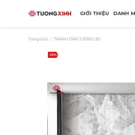
Bỏ
qua
GIỚI THIỆU
DANH 
nội
dung
Trang chủ
/
TRANH DÁN TƯỜNG 3D
-12%