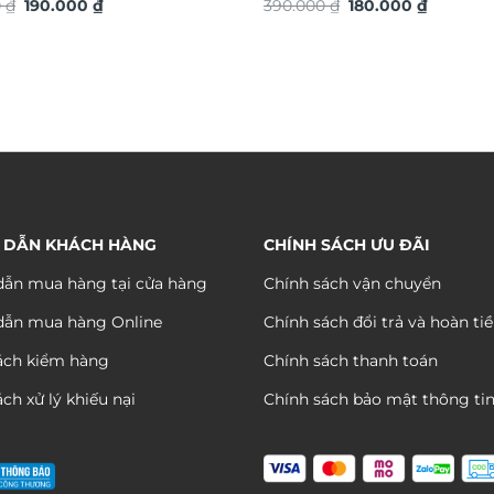
Giá
Giá
Giá
Giá
0
₫
190.000
₫
TG4923S
390.000
₫
180.000
₫
gốc
hiện
gốc
hiện
là:
tại
là:
tại
390.000 ₫.
là:
390.000 ₫.
là:
190.000 ₫.
180.000 
 DẪN KHÁCH HÀNG
CHÍNH SÁCH ƯU ĐÃI
ẫn mua hàng tại cửa hàng
Chính sách vận chuyển
dẫn mua hàng Online
Chính sách đổi trả và hoàn ti
ách kiểm hàng
Chính sách thanh toán
ch xử lý khiếu nại
Chính sách bảo mật thông ti