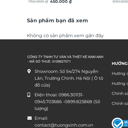
Giá
Giá
TG4937S
750.000
₫
450.000
₫
390.00
gốc
hiện
là:
tại
750.000 ₫.
là:
450.000 ₫.
Sản phẩm bạn đã xem
Không có sản phẩm xem gần đây
HƯỚNG
Showroom: Số 54/274 Nguyễn
Hướng d
Lân, Trường Chinh, Hà Nội ( Ô tô
Hướng 
đỗ cửa)
Chính s
Điện thoại:
0986.301131
-
0945.703686
-0899.825868 (Số
Chính sá
lượng)
Email:
contact@tuongxinh.com.vn