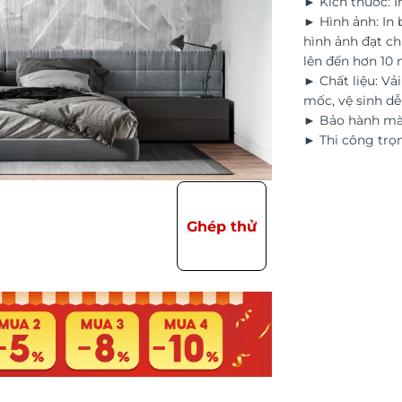
► Kích thước: I
► Hình ảnh: In
hình ảnh đạt ch
lên đến hơn 10
► Chất liệu: Vả
mốc, vệ sinh d
► Bảo hành màu
► Thi công trọn
Ghép thử