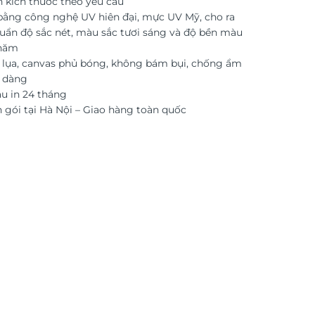
n kích thước theo yêu cầu
 bằng công nghệ UV hiên đại, mực UV Mỹ, cho ra
uẩn độ sắc nét, màu sắc tươi sáng và độ bền màu
 năm
i lụa, canvas phủ bóng, không bám bụi, chống ẩm
ễ dàng
 in 24 tháng
 gói tại Hà Nội – Giao hàng toàn quốc