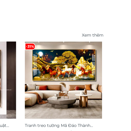
Xem thêm
-31%
-47%
uật
Tranh treo tường Mã Đáo Thành
Tranh tre