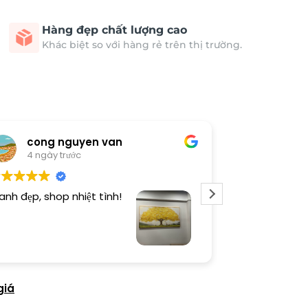
Hàng đẹp chất lượng cao
Khác biệt so với hàng rẻ trên thị trường.
cong nguyen van
Thươn
4 ngày trước
4 ngày 
anh đẹp, shop nhiệt tình!
Dịch vụ chu đá
tình. Sản phẩ
giá