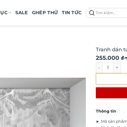
Tìm
MỤC
SALE
GHÉP THỬ
TIN TỨC
kiếm:
Tranh dán t
Giá
Giá
255.000
₫
/ 
gốc
hiện
Tranh dán tườn
là:
tại
290.000 ₫.
là:
255.000 ₫.
Thông tin
► Mã sản phẩm