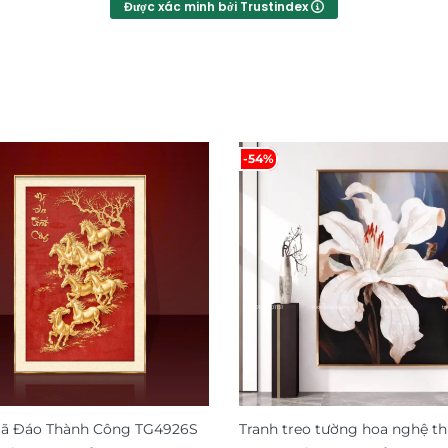
Được xác minh bởi Trustindex
-54%
Mã Đáo Thành Công TG4926S
Tranh treo tường hoa nghệ th