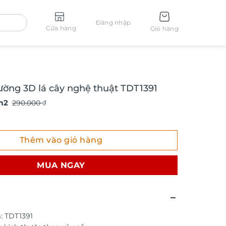
Đăng nhập
Cửa hàng
Giỏ hàng
ường 3D lá cây nghệ thuật TDT1391
m2
290.000
₫
g 3D lá cây nghệ thuật TDT1391 số lượng
Thêm vào giỏ hàng
MUA NGAY
: TDT1391