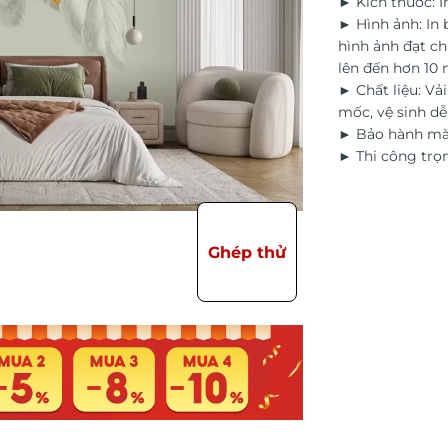
► Kích thước: I
► Hình ảnh: In
hình ảnh đạt ch
lên đến hơn 10
► Chất liệu: Vả
mốc, vệ sinh d
► Bảo hành màu
► Thi công trọn
Ghép thử