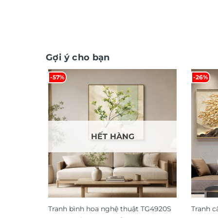
Gợi ý cho bạn
-57%
-26%
HẾT HÀNG
Tranh bình hoa nghệ thuật TG4920S
Tranh c