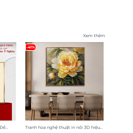
Xem thêm
-41%
-48%
 Đề
Tranh hoa nghệ thuật in nổi 3D hiệu
Tranh tr