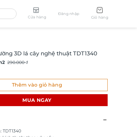
Đăng nhập
Cửa hàng
Giỏ hàng
ường 3D lá cây nghệ thuật TDT1340
m2
290.000
₫
g 3D lá cây nghệ thuật TDT1340 số lượng
Thêm vào giỏ hàng
MUA NGAY
: TDT1340