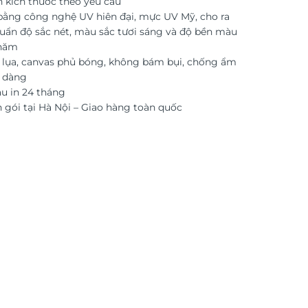
n kích thước theo yêu cầu
 bằng công nghệ UV hiên đại, mực UV Mỹ, cho ra
uẩn độ sắc nét, màu sắc tươi sáng và độ bền màu
 năm
i lụa, canvas phủ bóng, không bám bụi, chống ẩm
ễ dàng
 in 24 tháng
 gói tại Hà Nội – Giao hàng toàn quốc