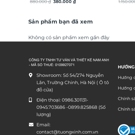
Giá
Giá
880.000
₫
380.000
₫
dát và
1.150.0
gốc
hiện
là:
tại
880.000 ₫.
là:
380.000 ₫.
Sản phẩm bạn đã xem
Không có sản phẩm xem gần đây
HƯỚNG
Showroom: Số 54/274 Nguyễn
Hướng d
Lân, Trường Chinh, Hà Nội ( Ô tô
Hướng 
đỗ cửa)
Chính s
Điện thoại:
0986.301131
-
0945.703686
-0899.825868 (Số
Chính sá
lượng)
Email:
contact@tuongxinh.com.vn