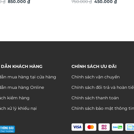
Giá
Giá
Giá
Giá
ng TG4934S
00
₫
850.000
₫
TG4937S
750.000
₫
450.000
₫
gốc
hiện
gốc
hiện
là:
tại
là:
tại
1.150.000 ₫.
là:
750.000 ₫.
là:
850.000 ₫.
450.000 
 DẪN KHÁCH HÀNG
CHÍNH SÁCH ƯU ĐÃI
ẫn mua hàng tại cửa hàng
Chính sách vận chuyển
dẫn mua hàng Online
Chính sách đổi trả và hoàn ti
ách kiểm hàng
Chính sách thanh toán
ch xử lý khiếu nại
Chính sách bảo mật thông ti