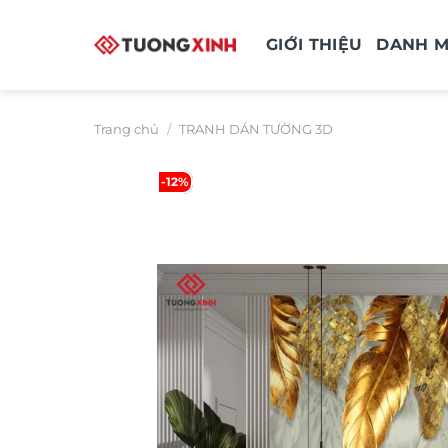
Bỏ
qua
GIỚI THIỆU
DANH 
nội
dung
Trang chủ
/
TRANH DÁN TƯỜNG 3D
-12%