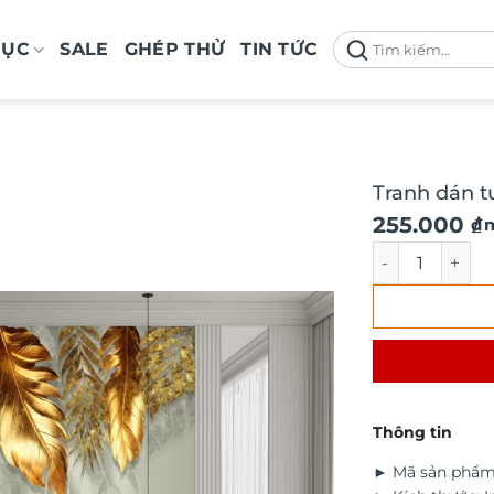
Tìm
MỤC
SALE
GHÉP THỬ
TIN TỨC
kiếm:
Tranh dán t
Giá
Giá
255.000
₫
/ 
gốc
hiện
Tranh dán tườn
là:
tại
290.000 ₫.
là:
255.000 ₫.
Thông tin
► Mã sản phẩm