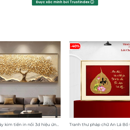
Được xác minh bởi Trustindex
-40%
ây kim tiền in nổi 3d hiệu ứng
Tranh thư pháp chữ An Lá Bồ