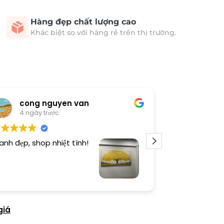
Hàng đẹp chất lượng cao
Khác biệt so với hàng rẻ trên thị trường.
cong nguyen van
Thươn
4 ngày trước
4 ngày 
anh đẹp, shop nhiệt tình!
Dịch vụ chu đá
tình. Sản phẩ
giá