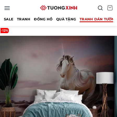
Bỏ
qua
nội
SALE
TRANH
ĐỒNG HỒ
QUÀ TẶNG
TRANH DÁN TƯỜN
dung
-12%