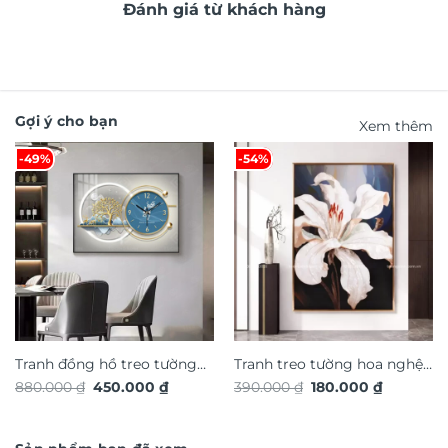
Đánh giá từ khách hàng
Gợi ý cho bạn
Xem thêm
-49%
-54%
Tranh đồng hồ treo tường
Tranh treo tường hoa nghệ
Giá
Giá
Giá
Giá
880.000
₫
450.000
₫
390.000
₫
180.000
₫
Hươu tài lộc TG4936S
thuật TG4923S
gốc
hiện
gốc
hiện
là:
tại
là:
tại
880.000 ₫.
là:
390.000 ₫.
là:
450.000 ₫.
180.000 ₫