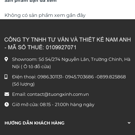
Sản phẩm bạn đã xem
Không có sản phẩm xem gần đây
Showroom: Số 54/274 Nguyễn Lân, Trường Chinh, Hà
Nội ( Ô tô đỗ cửa)
Điện thoại:
0986.301131
-
0945.703686
-0899.825868
(Số lượng)
Email:
contact@tuongxinh.com.vn
Giờ mở cửa: 08:15 - 21:00h hàng ngày
HƯỚNG DẪN KHÁCH HÀNG