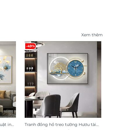
Xem thêm
-49%
-54%
uật in
Tranh đồng hồ treo tường Hươu tài
Tranh Mã