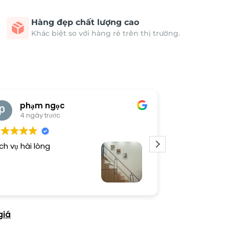
Hàng đẹp chất lượng cao
Khác biệt so với hàng rẻ trên thị trường.
phạm ngọc
cong 
4 ngày trước
4 ngày 
ch vụ hài lòng
Tranh đẹp, sho
giá