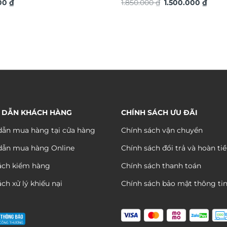
Giá
Giá
S
000
₫
nổi 3D hiệu ứng dát vàng TG
1.850.000
₫
1.500.000
₫
gốc
hiện
là:
tại
1.850.000 ₫.
là:
1.500
 DẪN KHÁCH HÀNG
CHÍNH SÁCH ƯU ĐÃI
ẫn mua hàng tại cửa hàng
Chính sách vận chuyển
dẫn mua hàng Online
Chính sách đổi trả và hoàn ti
ách kiểm hàng
Chính sách thanh toán
ch xử lý khiếu nại
Chính sách bảo mật thông ti