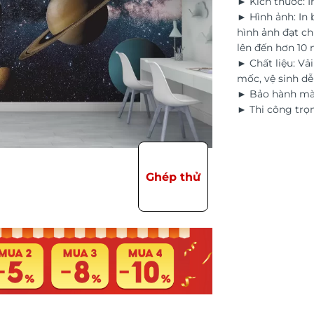
► Kích thước: I
► Hình ảnh: In
hình ảnh đạt ch
lên đến hơn 10
► Chất liệu: Vả
mốc, vệ sinh d
► Bảo hành màu
► Thi công trọn
Ghép thử