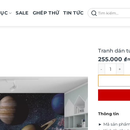
Tìm
MỤC
SALE
GHÉP THỬ
TIN TỨC
kiếm:
Tranh dán t
Giá
Giá
255.000
₫
/ 
gốc
hiện
Tranh dán tườn
là:
tại
290.000 ₫.
là:
255.000 ₫.
Thông tin
► Mã sản phẩm