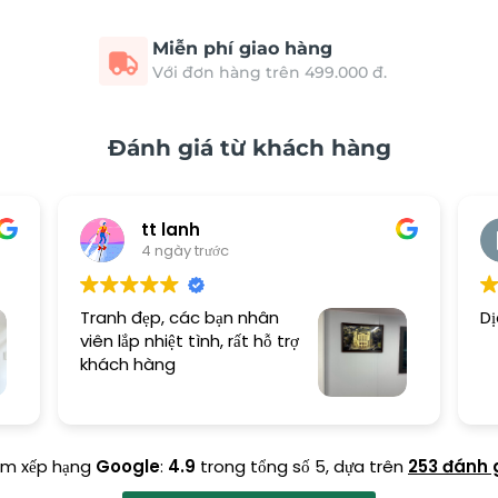
Miễn phí giao hàng
Với đơn hàng trên 499.000 đ.
Đánh giá từ khách hàng
tt lanh
4 ngày trước
Tranh đẹp, các bạn nhân
Dị
viên lắp nhiệt tình, rất hỗ trợ
khách hàng
ểm xếp hạng
Google
:
4.9
trong tổng số 5,
dựa trên
253 đánh 