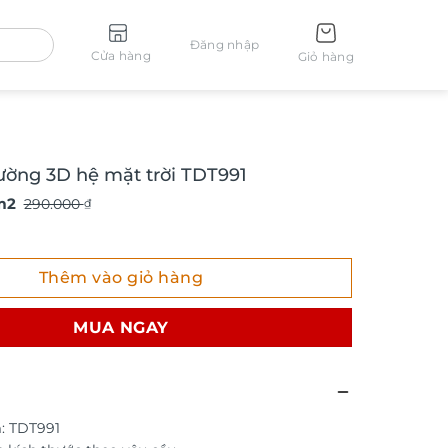
Đăng nhập
Cửa hàng
Giỏ hàng
ường 3D hệ mặt trời TDT991
m2
290.000
₫
g 3D hệ mặt trời TDT991 số lượng
Thêm vào giỏ hàng
MUA NGAY
: TDT991