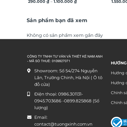
Khoảng
quà tặng sang trọng ý nghĩa TG4843
290.000
₫
–
1.100.000
₫
TG4914
1.550.
giá:
từ
290.000 ₫
đến
Sản phẩm bạn đã xem
1.100.000 ₫
Không có sản phẩm xem gần đây
HƯỚNG
Showroom: Số 54/274 Nguyễn
Hướng d
Lân, Trường Chinh, Hà Nội ( Ô tô
Hướng 
đỗ cửa)
Chính s
Điện thoại:
0986.301131
-
0945.703686
-0899.825868 (Số
Chính sá
lượng)
Email:
contact@tuongxinh.com.vn