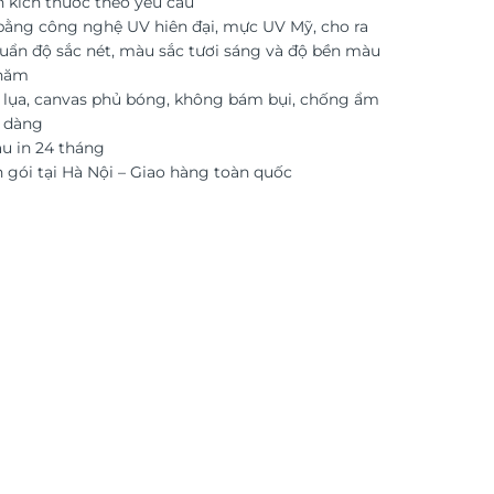
n kích thước theo yêu cầu
 bằng công nghệ UV hiên đại, mực UV Mỹ, cho ra
uẩn độ sắc nét, màu sắc tươi sáng và độ bền màu
 năm
i lụa, canvas phủ bóng, không bám bụi, chống ẩm
ễ dàng
 in 24 tháng
 gói tại Hà Nội – Giao hàng toàn quốc