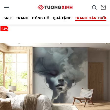
Bỏ
qua
nội
SALE
TRANH
ĐỒNG HỒ
QUÀ TẶNG
TRANH DÁN TƯỜN
dung
-12%