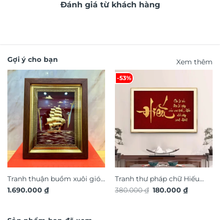
Đánh giá từ khách hàng
Gợi ý cho bạn
Xem thêm
-53%
Tranh thuận buồm xuôi gió
Tranh thư pháp chữ Hiếu
Giá
Giá
1.690.000
₫
380.000
₫
180.000
₫
quà tặng cao cấp TDV19
TG4921S
gốc
hiện
là:
tại
380.000 ₫.
là:
180.000 ₫