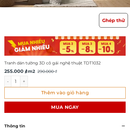
Ghép thử
Tranh dán tường 3D cô gái nghệ thuật TDT1032
Giá
Giá
255.000
/ m2
290.000
₫
₫
gốc
hiện
Tranh dán tường 3D cô gái nghệ thuật TDT1032 số lượng
là:
tại
Thêm vào giỏ hàng
290.000 ₫.
là:
255.000 ₫.
MUA NGAY
Thông tin