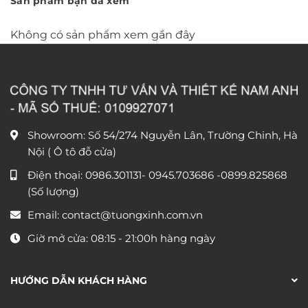
Sản phẩm bạn đã xem
Không có sản phẩm xem gần đây
Showroom: Số 54/274 Nguyễn Lân, Trường Chinh, Hà
Nội ( Ô tô đỗ cửa)
Điện thoại:
0986.301131
-
0945.703686
-0899.825868
(Số lượng)
Email:
contact@tuongxinh.com.vn
Giờ mở cửa: 08:15 - 21:00h hàng ngày
HƯỚNG DẪN KHÁCH HÀNG